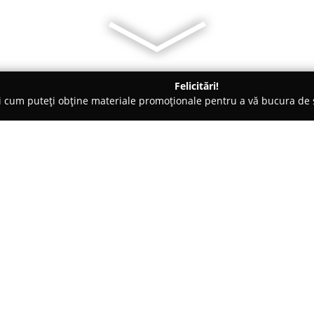
Felicitări!
ți cum puteți obține materiale promoționale pentru a vă bucura d
țăminte - Focşani
ZEF S.R.L.
Despre companie:
ZEF S.R.L.
reprezintă o prezență
municipiului Focșani, având ca
articolelor de îmbrăcăminte în 
compania a avut încă de la înce
Arată mai multe >>
modei și preferințelor consumat