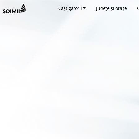
Câștigătorii
Județe și orașe