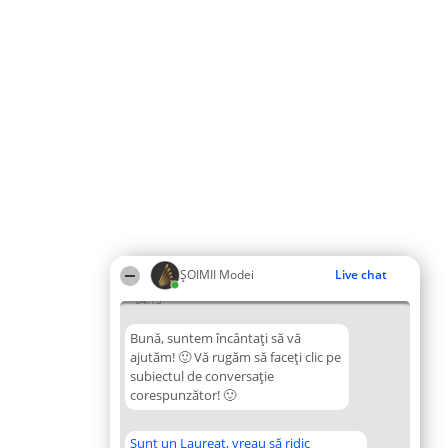
ȘOIMII Modei
Live chat
04:13
Bună, suntem încântați să vă
ajutăm! 🙂 Vă rugăm să faceți clic pe
subiectul de conversație
corespunzător! 🙂
Sunt un Laureat, vreau să ridic