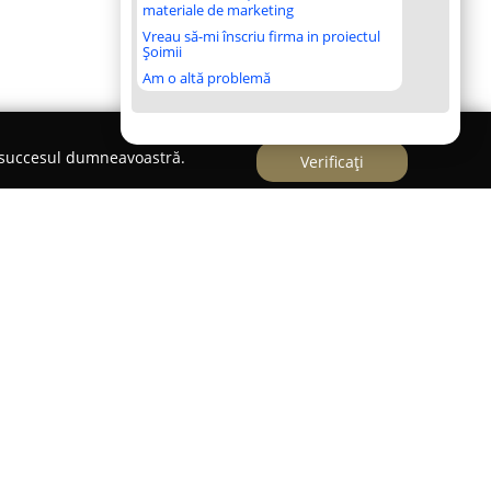
materiale de marketing
Vreau să-mi înscriu firma in proiectul
Șoimii
Am o altă problemă
e succesul dumneavoastră.
Verificați
 notabilă și apreciată în sectorul comercial al
 activitate principală comerțul cu amănuntul al
magazine specializate. Înființată în anul 1992,
put o perspectivă clar definită asupra industriei
orilor săi, consolidându-și notorietatea printr-o