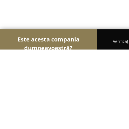
Este acesta compania
Verifica
dumneavoastră?
Șoimii Modei
Rochii De Mireasă, Croitorii, Încăl
ZEF S.R.L.