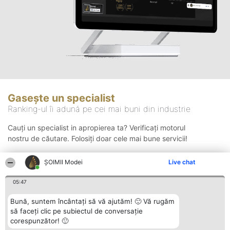
Gasește un specialist
Ranking-ul îi adună pe cei mai buni din industrie
Cauți un specialist in apropierea ta? Verificați motorul
nostru de căutare. Folosiți doar cele mai bune servicii!
ȘOIMII Modei
Live chat
Căutare
05:47
Bună, suntem încântați să vă ajutăm! 🙂 Vă rugăm
să faceți clic pe subiectul de conversație
corespunzător! 🙂