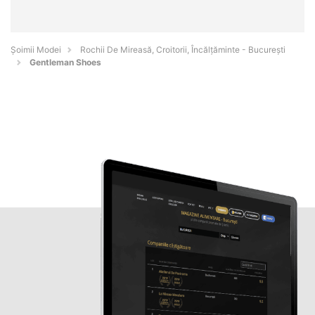
Șoimii Modei
Rochii De Mireasă, Croitorii, Încălțăminte - Bucureşti
Gentleman Shoes