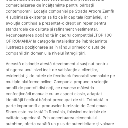
comercializarea de încălțăminte pentru bărbații
contemporani. Locația companiei pe Strada Arbore Zamfir
4 subliniază existența sa fizică în capitala României, iar
evoluția continuă a prezentat-o drept un reper pentru
standardele de calitate și rafinament vestimentar.
Recunoașterea dobândită în cadrul competiției „TOP 100
OF ROMANIA” la categoria retailerilor de îmbrăcăminte
ilustrează poziționarea sa în rândul primelor o sută de
companii din domeniu la nivelul întregii țări.
Această distincție atestă devotamentul susținut pentru
atingerea unui nivel înalt de satisfacție a clienților,
evidențiat și de ratele de feedback favorabil semnalate pe
multiple platforme online. Compania propune o selecție
amplă de pantofi distincți, ce reunesc măiestria
confecționării manuale cu un aspect clasic, adaptat
identității fiecărui bărbat preocupat de stil. Totodată, o
parte importantă a produselor furnizate de Gentleman
Shoes este realizată în România, folosind materiale de
calitate superioară. Prin accentuarea elementului
autohton, oferta capătă un plus de autenticitate și valoare