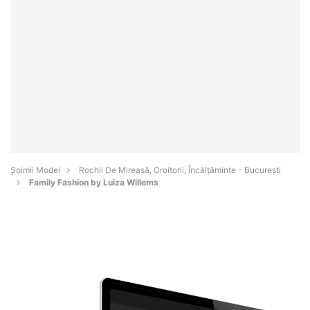
Șoimii Modei
Rochii De Mireasă, Croitorii, Încălțăminte - Bucureşti
Family Fashion by Luiza Willems