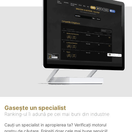
Gasește un specialist
Ranking-ul îi adună pe cei mai buni din industrie
Cauți un specialist in apropierea ta? Verificați motorul
nostru de căutare. Folosiți doar cele mai bune servicii!