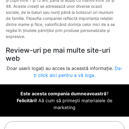
și copii între 1 și 12 ani, până la adulți cu mărimi între 36 și
48. Aceste creații se adresează unor diverse ocazii
sociale, de la baluri sau nunți până la botezuri ori reuniuni
de familie. Filosofia companiei reflectă importanța relației
dintre mame și fiice, valorificând dorința celor mici de a se
regăsi în ținutele părinților prin produse personalizate și
expresive.
Review-uri pe mai multe site-uri
web
Doar userii logați au acces la această informație.
Da-
ți click aici pentru a vă loga.
Este acesta compania dumneavoastră
?
Felicitări!
Aă cum să primești materialele de
marketing