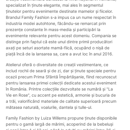
specializat în ținute elegante, mai ales în segmentul
ținutelor pentru evenimente destinate mamelor și fiicelor.
Brandul Family Fashion s-a impus ca un nume respectat în
industria modei autohtone, făcându-se remarcat prin
prezențe constante în mass-media și participări la
evenimente relevante pentru acest domeniu. Compania se
distinge prin faptul că este unul dintre primii producători
axați pe seturi asortate mamă-fiică, ocupând o nișă de
piață încă de la lansarea sa, care a avut loc în anul 2016.
Atelierul oferă o diversitate de creații vestimentare, ce
includ rochii de seară și de zi, dar și ținute speciale pentru
ocazii precum Prima Sfântă Împărtășanie, fiind recunoscut
pentru lansarea primei colecții dedicate acestui eveniment
în România. Printre colecțiile dezvoltate se numără și "La
Vie en Rose", cu accent pe estetică, armonie și bucuria de
a trăi, valorificând materiale de calitate superioară precum
mătasea naturală, voalurile, dantela și tulle-ul.
Family Fashion by Luiza Willems propune ținute disponibile
pentru o gamă largă de mărimi, acoperind de la bebeluși