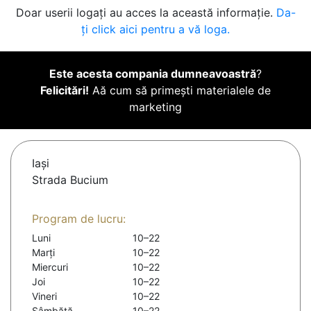
Doar userii logați au acces la această informație.
Da-
ți click aici pentru a vă loga.
Este acesta compania dumneavoastră
?
Felicitări!
Aă cum să primești materialele de
marketing
Iaşi
Strada Bucium
Program de lucru:
Luni
10–22
Marți
10–22
Miercuri
10–22
Joi
10–22
Vineri
10–22
Sâmbătă
10–22