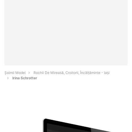
Șoimii Modei
Rochii De Mireasă, Croitorii, Încălțăminte - Iaşi
Irina Schrotter