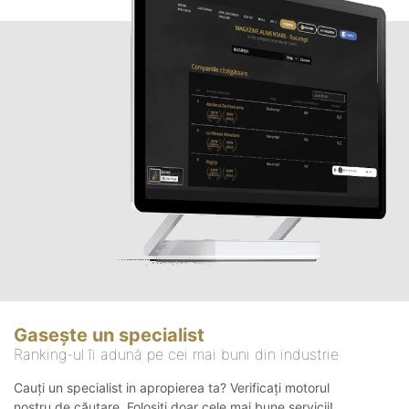
Gasește un specialist
Ranking-ul îi adună pe cei mai buni din industrie
Cauți un specialist in apropierea ta? Verificați motorul
nostru de căutare. Folosiți doar cele mai bune servicii!