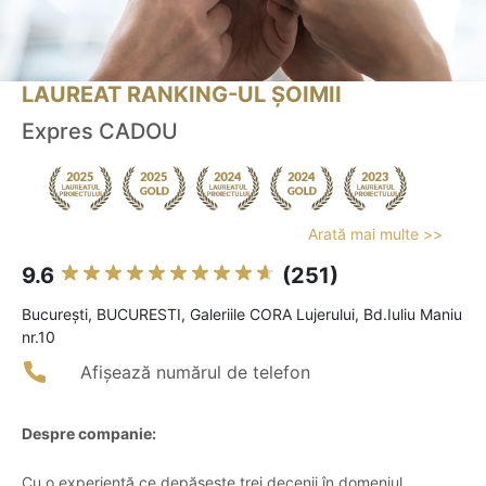
LAUREAT RANKING-UL ȘOIMII
Expres CADOU
Arată mai multe >>
9.6
(251)
Bucureşti, BUCURESTI, Galeriile CORA Lujerului, Bd.Iuliu Maniu
nr.10
Afișează numărul de telefon
Despre companie:
Cu o experiență ce depășește trei decenii în domeniul