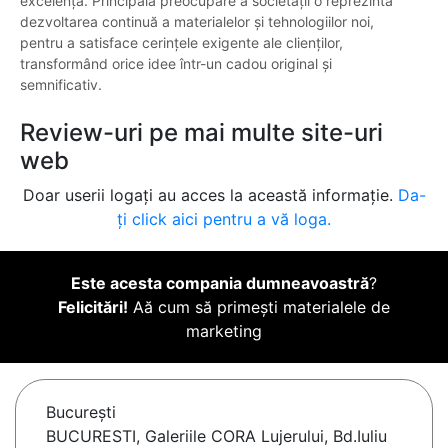
excelență. Principala preocupare a societății o reprezintă
dezvoltarea continuă a materialelor și tehnologiilor noi,
pentru a satisface cerințele exigente ale clienților,
transformând orice idee într-un cadou original și
semnificativ.
Review-uri pe mai multe site-uri
web
Doar userii logați au acces la această informație.
Da-
ți click aici pentru a vă loga.
Este acesta compania dumneavoastră
?
Felicitări!
Aă cum să primești materialele de
marketing
Bucureşti
BUCURESTI, Galeriile CORA Lujerului, Bd.Iuliu