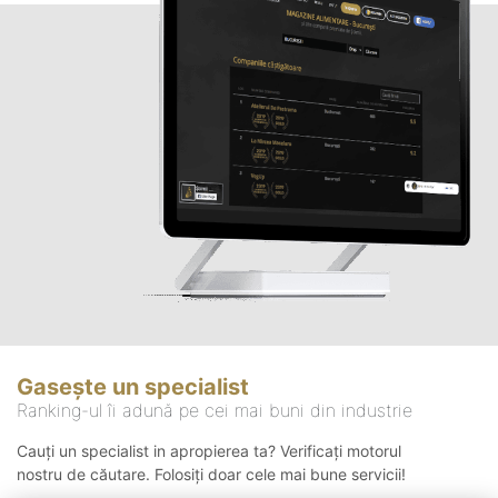
Gasește un specialist
Ranking-ul îi adună pe cei mai buni din industrie
Cauți un specialist in apropierea ta? Verificați motorul
nostru de căutare. Folosiți doar cele mai bune servicii!