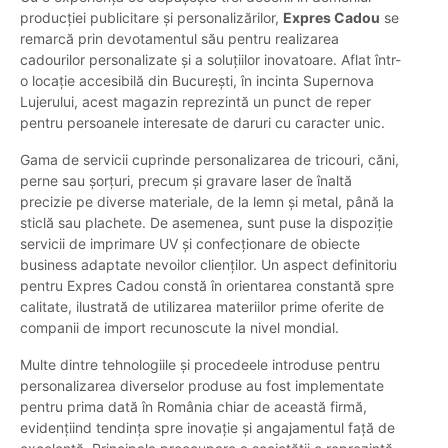
producției publicitare și personalizărilor,
Expres Cadou
se
remarcă prin devotamentul său pentru realizarea
cadourilor personalizate și a soluțiilor inovatoare. Aflat într-
o locație accesibilă din București, în incinta Supernova
Lujerului, acest magazin reprezintă un punct de reper
pentru persoanele interesate de daruri cu caracter unic.
Gama de servicii cuprinde personalizarea de tricouri, căni,
perne sau șorțuri, precum și gravare laser de înaltă
precizie pe diverse materiale, de la lemn și metal, până la
sticlă sau plachete. De asemenea, sunt puse la dispoziție
servicii de imprimare UV și confecționare de obiecte
business adaptate nevoilor clienților. Un aspect definitoriu
pentru Expres Cadou constă în orientarea constantă spre
calitate, ilustrată de utilizarea materiilor prime oferite de
companii de import recunoscute la nivel mondial.
Multe dintre tehnologiile și procedeele introduse pentru
personalizarea diverselor produse au fost implementate
pentru prima dată în România chiar de această firmă,
evidențiind tendința spre inovație și angajamentul față de