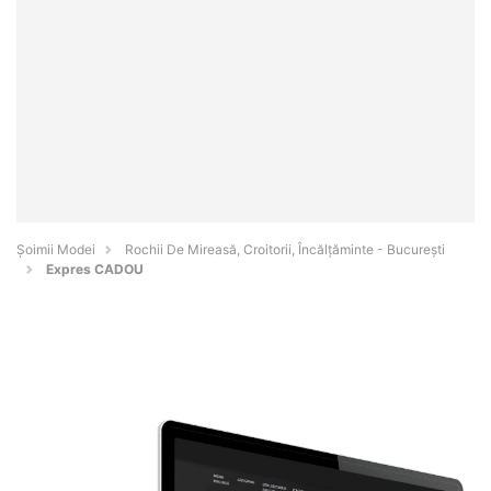
Șoimii Modei
Rochii De Mireasă, Croitorii, Încălțăminte - Bucureşti
Expres CADOU