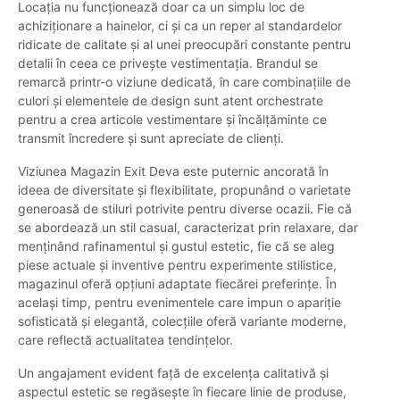
Locația nu funcționează doar ca un simplu loc de
achiziționare a hainelor, ci și ca un reper al standardelor
ridicate de calitate și al unei preocupări constante pentru
detalii în ceea ce privește vestimentația. Brandul se
remarcă printr-o viziune dedicată, în care combinațiile de
culori și elementele de design sunt atent orchestrate
pentru a crea articole vestimentare și încălțăminte ce
transmit încredere și sunt apreciate de clienți.
Viziunea Magazin Exit Deva este puternic ancorată în
ideea de diversitate și flexibilitate, propunând o varietate
generoasă de stiluri potrivite pentru diverse ocazii. Fie că
se abordează un stil casual, caracterizat prin relaxare, dar
menținând rafinamentul și gustul estetic, fie că se aleg
piese actuale și inventive pentru experimente stilistice,
magazinul oferă opțiuni adaptate fiecărei preferințe. În
același timp, pentru evenimentele care impun o apariție
sofisticată și elegantă, colecțiile oferă variante moderne,
care reflectă actualitatea tendințelor.
Un angajament evident față de excelența calitativă și
aspectul estetic se regăsește în fiecare linie de produse,