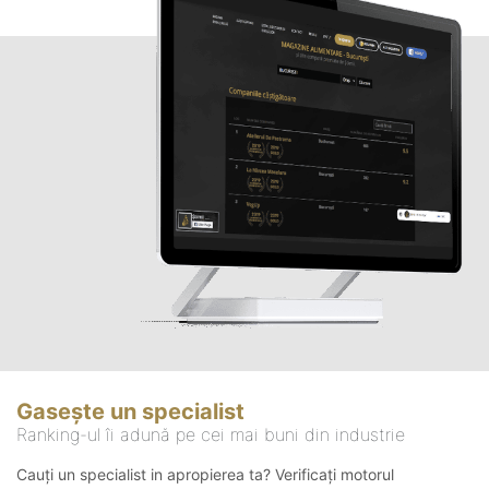
Gasește un specialist
Ranking-ul îi adună pe cei mai buni din industrie
Cauți un specialist in apropierea ta? Verificați motorul