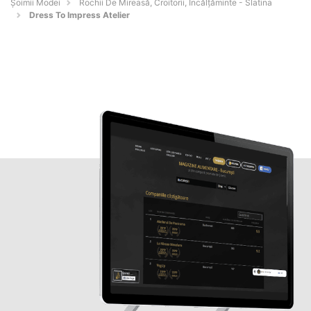
Șoimii Modei
Rochii De Mireasă, Croitorii, Încălțăminte - Slatina
Dress To Impress Atelier