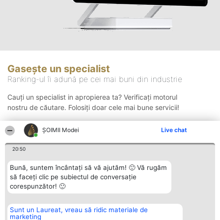
Gasește un specialist
Ranking-ul îi adună pe cei mai buni din industrie
Cauți un specialist in apropierea ta? Verificați motorul
nostru de căutare. Folosiți doar cele mai bune servicii!
ȘOIMII Modei
Live chat
Căutare
20:50
Bună, suntem încântați să vă ajutăm! 🙂 Vă rugăm
să faceți clic pe subiectul de conversație
corespunzător! 🙂
Sunt un Laureat, vreau să ridic materiale de
Organizator Ranking
Plebiscyt
Contact
marketing
BRIGHT SOLUTIONS BR SRL
Câștigătorii
Contact