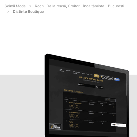
Șoimii Modei
Rochii De Mireasă, Croitorii, Încălțăminte - Bucureşti
Distinto Boutique