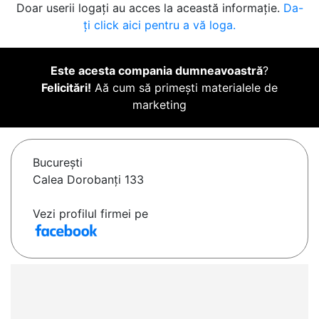
Doar userii logați au acces la această informație.
Da-
ți click aici pentru a vă loga.
Este acesta compania dumneavoastră
?
Felicitări!
Aă cum să primești materialele de
marketing
Bucureşti
Calea Dorobanți 133
Vezi profilul firmei pe