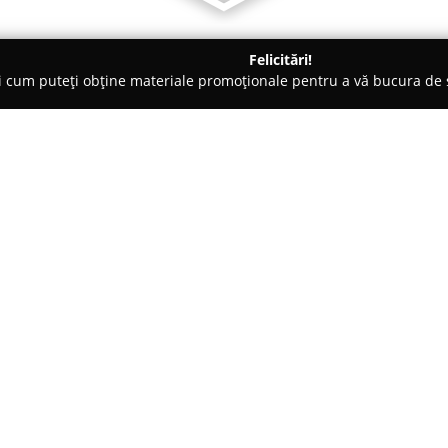
Felicitări!
ți cum puteți obține materiale promoționale pentru a vă bucura d
țăminte - Satu Mare
Dandara
Despre companie:
Dandara
reprezintă un brand d
colecțiile sale variate de îmbr
o prezență consacrată pe piață
articole care evidențiază elega
Arată mai multe >>
Portofoliul de produse cuprinde 
diversificată de accesorii, conc
fiecărei cliente. Scopul princip