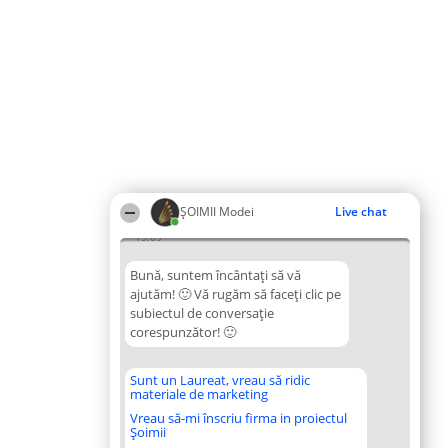
ȘOIMII Modei
Live chat
15:09
Bună, suntem încântați să vă
ajutăm! 🙂 Vă rugăm să faceți clic pe
subiectul de conversație
corespunzător! 🙂
Sunt un Laureat, vreau să ridic
materiale de marketing
Vreau să-mi înscriu firma in proiectul
Șoimii