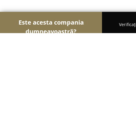
Este acesta compania
Verifica
dumneavoastră?
Șoimii Modei
Rochii De Mireasă, Croitorii, Încăl
Dandara
9.6
(51)
Satu Mare, Strada Nicolae Golescu 43