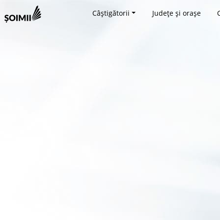
Câștigătorii
Județe și orașe