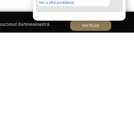
Am o altă problemă
e succesul dumneavoastră.
Verificați
e modă orientat către femei, notabil pentru
ăcăminte și accesorii. Compania se distinge printr-
, acordând o atenție deosebită creării unor
nța și rafinamentul personal.
rochii rafinate, bluze practice și o selecție
epute pentru a completa stilul individual al
al al Dandara constă în a furniza soluții