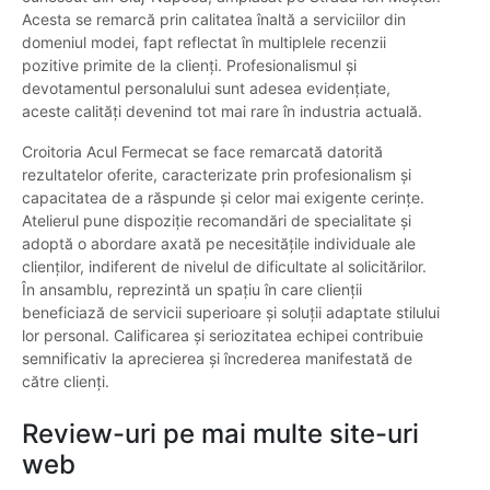
Acesta se remarcă prin calitatea înaltă a serviciilor din
domeniul modei, fapt reflectat în multiplele recenzii
pozitive primite de la clienți. Profesionalismul şi
devotamentul personalului sunt adesea evidențiate,
aceste calități devenind tot mai rare în industria actuală.
Croitoria Acul Fermecat se face remarcată datorită
rezultatelor oferite, caracterizate prin profesionalism şi
capacitatea de a răspunde şi celor mai exigente cerinţe.
Atelierul pune dispoziție recomandări de specialitate şi
adoptă o abordare axată pe necesităţile individuale ale
clienţilor, indiferent de nivelul de dificultate al solicitărilor.
În ansamblu, reprezintă un spaţiu în care clienţii
beneficiază de servicii superioare şi soluţii adaptate stilului
lor personal. Calificarea şi seriozitatea echipei contribuie
semnificativ la aprecierea şi încrederea manifestată de
către clienţi.
Review-uri pe mai multe site-uri
web