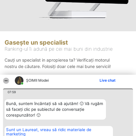
Gasește un specialist
Ranking-ul îi adună pe cei mai buni din industrie
Cauți un specialist in apropierea ta? Verificați motorul
nostru de căutare. Folosiți doar cele mai bune servicii!
ȘOIMII Modei
Live chat
Căutare
07:59
Bună, suntem încântați să vă ajutăm! 🙂 Vă rugăm
să faceți clic pe subiectul de conversație
corespunzător! 🙂
Sunt un Laureat, vreau să ridic materiale de
Organizator Ranking
Plebiscyt
Contact
marketing
BRIGHT SOLUTIONS BR SRL
Câștigătorii
Contact