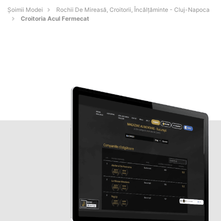
Șoimii Modei
Rochii De Mireasă, Croitorii, Încălțăminte - Cluj-Napoca
Croitoria Acul Fermecat