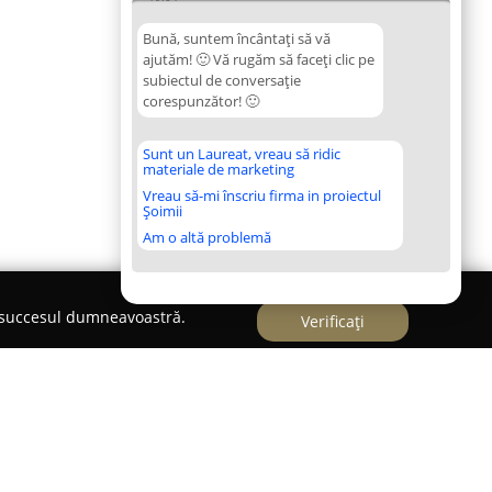
Bună, suntem încântați să vă
ajutăm! 🙂 Vă rugăm să faceți clic pe
subiectul de conversație
corespunzător! 🙂
Sunt un Laureat, vreau să ridic
materiale de marketing
Vreau să-mi înscriu firma in proiectul
Șoimii
Am o altă problemă
e succesul dumneavoastră.
Verificați