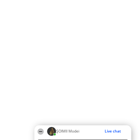
ȘOIMII Modei
Live chat
19:04