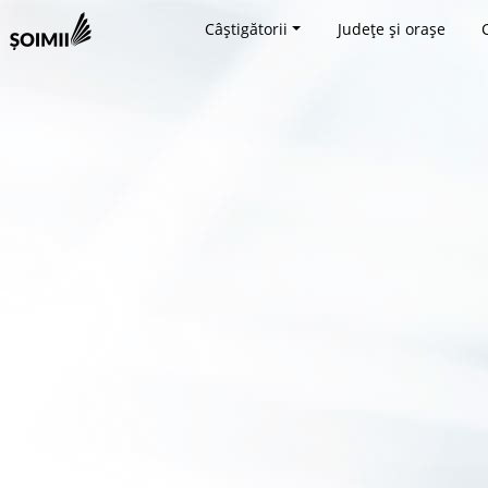
Câștigătorii
Județe și orașe