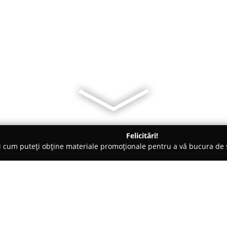
Felicitări!
ți cum puteți obține materiale promoționale pentru a vă bucura d
țăminte - Mangalia
Creative Mix