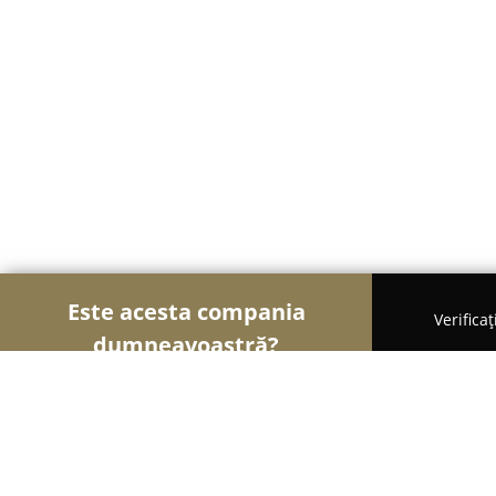
Este acesta compania
Verifica
dumneavoastră?
Șoimii Modei
Rochii De Mireasă, Croitorii, Încăl
Creative Mix