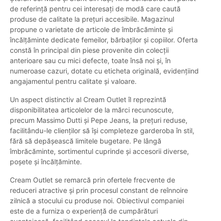
de referință pentru cei interesați de modă care caută
produse de calitate la prețuri accesibile. Magazinul
propune o varietate de articole de îmbrăcăminte și
încălțăminte dedicate femeilor, bărbaților și copiilor. Oferta
constă în principal din piese provenite din colecții
anterioare sau cu mici defecte, toate însă noi și, în
numeroase cazuri, dotate cu eticheta originală, evidențiind
angajamentul pentru calitate și valoare.
Un aspect distinctiv al Cream Outlet îl reprezintă
disponibilitatea articolelor de la mărci recunoscute,
precum Massimo Dutti și Pepe Jeans, la prețuri reduse,
facilitându-le clienților să își completeze garderoba în stil,
fără să depășească limitele bugetare. Pe lângă
îmbrăcăminte, sortimentul cuprinde și accesorii diverse,
poșete și încălțăminte.
Cream Outlet se remarcă prin ofertele frecvente de
reduceri atractive și prin procesul constant de reînnoire
zilnică a stocului cu produse noi. Obiectivul companiei
este de a furniza o experiență de cumpărături