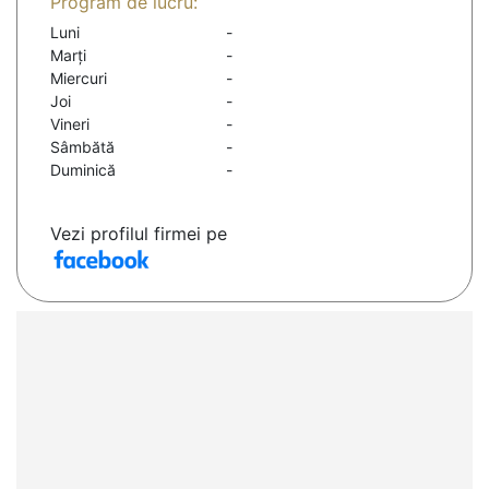
Program de lucru:
Luni
-
Marți
-
Miercuri
-
Joi
-
Vineri
-
Sâmbătă
-
Duminică
-
Vezi profilul firmei pe