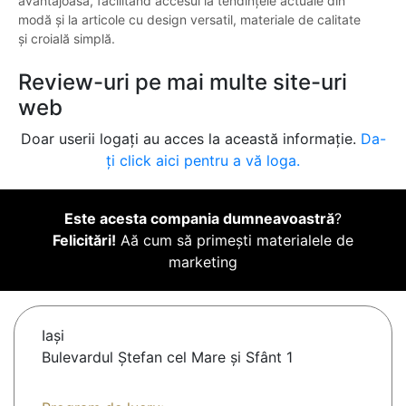
avantajoasă, facilitând accesul la tendințele actuale din
modă și la articole cu design versatil, materiale de calitate
și croială simplă.
Review-uri pe mai multe site-uri
web
Doar userii logați au acces la această informație.
Da-
ți click aici pentru a vă loga.
Este acesta compania dumneavoastră
?
Felicitări!
Aă cum să primești materialele de
marketing
Iaşi
Bulevardul Ștefan cel Mare și Sfânt 1