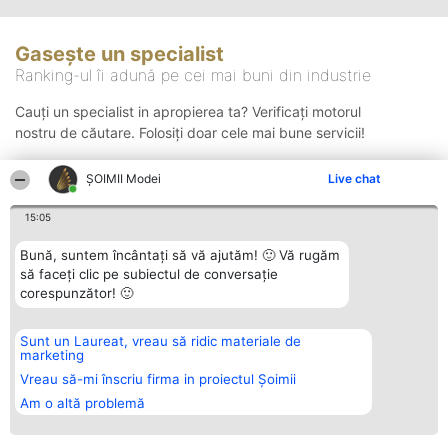
Gasește un specialist
Ranking-ul îi adună pe cei mai buni din industrie
Cauți un specialist in apropierea ta? Verificați motorul
nostru de căutare. Folosiți doar cele mai bune servicii!
ȘOIMII Modei
Live chat
Căutare
15:05
Bună, suntem încântați să vă ajutăm! 🙂 Vă rugăm
să faceți clic pe subiectul de conversație
corespunzător! 🙂
Sunt un Laureat, vreau să ridic materiale de
Organizator Ranking
Plebiscyt
Contact
marketing
BRIGHT SOLUTIONS BR SRL
Câștigătorii
Contact
Aleea Timisul De Sus 2 Bl. A30
Lista Tuturor
Vreau să-mi înscriu firma in proiectul Șoimii
Sc. A Et. 4 Ap. 13 Cod 061952
Laureaților
Am o altă problemă
București
Reguli
CUI 36737675
Statut
tel: +40 770 990 492
Politica de
confidențialitate