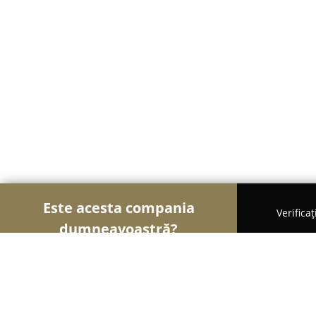
Este acesta compania
Verifica
dumneavoastră?
Șoimii Modei
Rochii De Mireasă, Croitorii, Încăl