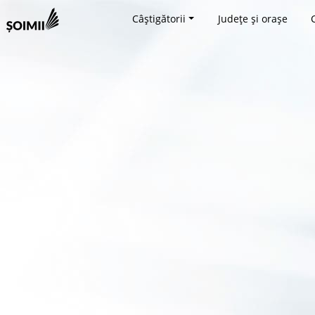
Câștigătorii
Județe și orașe