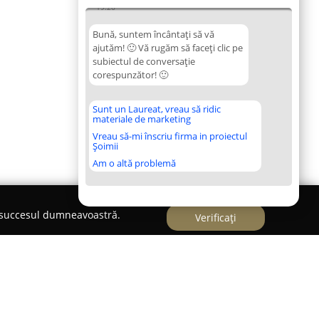
19:26
Bună, suntem încântați să vă
ajutăm! 🙂 Vă rugăm să faceți clic pe
subiectul de conversație
corespunzător! 🙂
Sunt un Laureat, vreau să ridic
materiale de marketing
Vreau să-mi înscriu firma in proiectul
Șoimii
Am o altă problemă
e succesul dumneavoastră.
Verificați