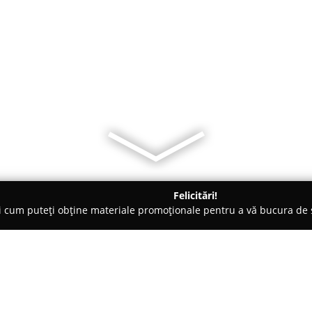
Felicitări!
ți cum puteți obține materiale promoționale pentru a vă bucura d
țăminte - Bucureşti
Couturier