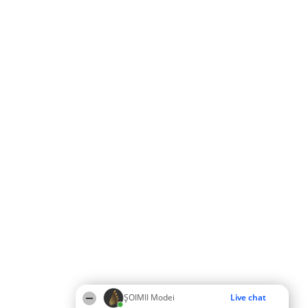
ȘOIMII Modei
Live chat