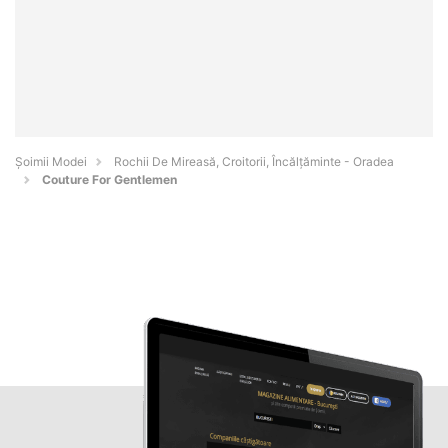
Șoimii Modei
Rochii De Mireasă, Croitorii, Încălțăminte - Oradea
Couture For Gentlemen