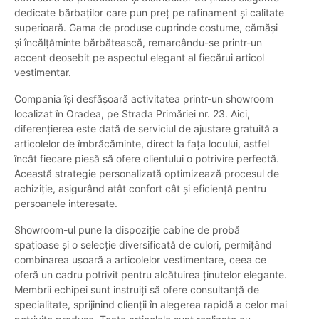
dedicate bărbaților care pun preț pe rafinament și calitate
superioară. Gama de produse cuprinde costume, cămăși
și încălțăminte bărbătească, remarcându-se printr-un
accent deosebit pe aspectul elegant al fiecărui articol
vestimentar.
Compania își desfășoară activitatea printr-un showroom
localizat în Oradea, pe Strada Primăriei nr. 23. Aici,
diferențierea este dată de serviciul de ajustare gratuită a
articolelor de îmbrăcăminte, direct la fața locului, astfel
încât fiecare piesă să ofere clientului o potrivire perfectă.
Această strategie personalizată optimizează procesul de
achiziție, asigurând atât confort cât și eficiență pentru
persoanele interesate.
Showroom-ul pune la dispoziție cabine de probă
spațioase și o selecție diversificată de culori, permițând
combinarea ușoară a articolelor vestimentare, ceea ce
oferă un cadru potrivit pentru alcătuirea ținutelor elegante.
Membrii echipei sunt instruiți să ofere consultanță de
specialitate, sprijinind clienții în alegerea rapidă a celor mai