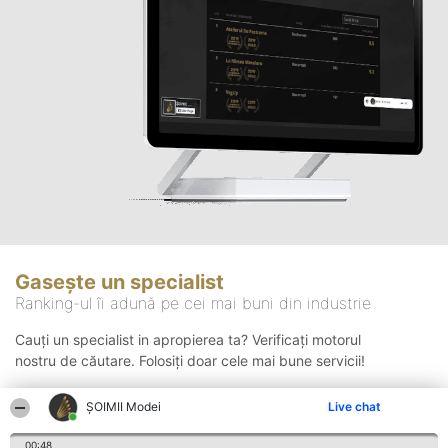
Gasește un specialist
Ranking-ul îi adună pe cei mai buni din industrie
Cauți un specialist in apropierea ta? Verificați motorul
nostru de căutare. Folosiți doar cele mai bune servicii!
ȘOIMII Modei
Live chat
Căutare
00:48