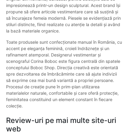
impresionează printr-un design sculptural. Acest brand își
propune să ofere articole vestimentare care să susțină și
să încurajeze femeia modernă. Piesele se evidențiază prin
stiluri distincte, fiind realizate cu atenție la detalii și având
la bază materiale organice.
Toate produsele sunt confecționate manual în România, cu
accent pe eleganța feminină, croieli îndrăznețe și un
rafinament atemporal. Designerul vestimentar și
scenograful Corina Boboc este figura centrală din spatele
conceptului Boboc Shop. Direcția creativă este orientată
spre dezvoltarea de îmbrăcăminte care să ajute indivizii
să exprime cea mai bună variantă a propriei persoane.
Procesul de creație pune în prim-plan utilizarea
materialelor naturale, confortabile și care oferă protecție,
feminitatea constituind un element constant în fiecare
colecție.
Review-uri pe mai multe site-uri
web