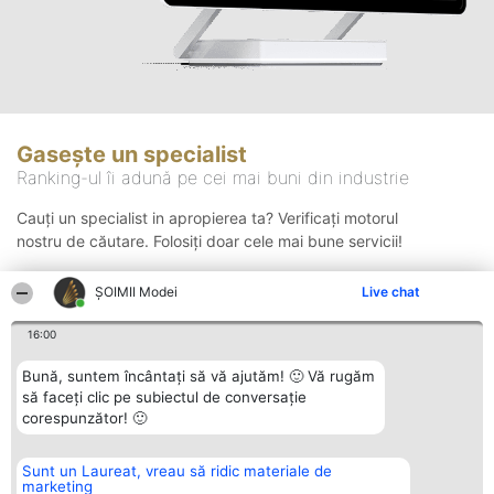
Gasește un specialist
Ranking-ul îi adună pe cei mai buni din industrie
Cauți un specialist in apropierea ta? Verificați motorul
nostru de căutare. Folosiți doar cele mai bune servicii!
ȘOIMII Modei
Live chat
Căutare
16:00
Bună, suntem încântați să vă ajutăm! 🙂 Vă rugăm
să faceți clic pe subiectul de conversație
corespunzător! 🙂
Sunt un Laureat, vreau să ridic materiale de
Organizator Ranking
Plebiscyt
Contact
marketing
BRIGHT SOLUTIONS BR SRL
Câștigătorii
Contact