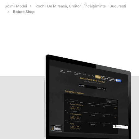
Șoimii Modei
Rochii De Mireasă, Croitorii, Încălțăminte - Bucureşti
Boboc Shop