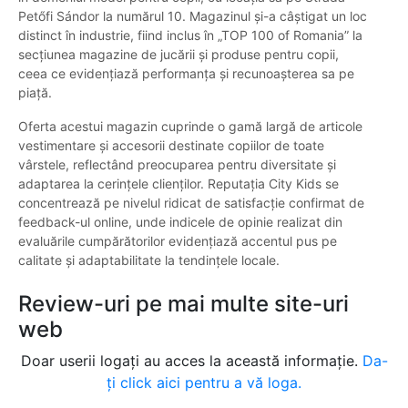
Petőfi Sándor la numărul 10. Magazinul și-a câștigat un loc
distinct în industrie, fiind inclus în „TOP 100 of Romania” la
secțiunea magazine de jucării și produse pentru copii,
ceea ce evidențiază performanța și recunoașterea sa pe
piață.
Oferta acestui magazin cuprinde o gamă largă de articole
vestimentare și accesorii destinate copiilor de toate
vârstele, reflectând preocuparea pentru diversitate și
adaptarea la cerințele clienților. Reputația City Kids se
concentrează pe nivelul ridicat de satisfacție confirmat de
feedback-ul online, unde indicele de opinie realizat din
evaluările cumpărătorilor evidențiază accentul pus pe
calitate și adaptabilitate la tendințele locale.
Review-uri pe mai multe site-uri
web
Doar userii logați au acces la această informație.
Da-
ți click aici pentru a vă loga.