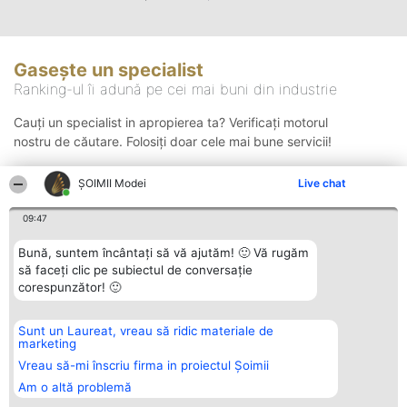
Gasește un specialist
Ranking-ul îi adună pe cei mai buni din industrie
Cauți un specialist in apropierea ta? Verificați motorul
nostru de căutare. Folosiți doar cele mai bune servicii!
ȘOIMII Modei
Live chat
Căutare
09:47
Bună, suntem încântați să vă ajutăm! 🙂 Vă rugăm
să faceți clic pe subiectul de conversație
corespunzător! 🙂
Sunt un Laureat, vreau să ridic materiale de
Organizator Ranking
Plebiscyt
Contact
marketing
BRIGHT SOLUTIONS BR SRL
Câștigătorii
Contact
Aleea Timisul De Sus 2 Bl. A30
Lista Tuturor
Vreau să-mi înscriu firma in proiectul Șoimii
Sc. A Et. 4 Ap. 13 Cod 061952
Laureaților
Am o altă problemă
București
Reguli
CUI 36737675
Statut