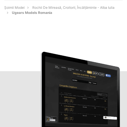
Șoimii Modei
Rochii De Mireasă, Croitorii, Încălțăminte - Alba Iulia
Ugears Models Romania