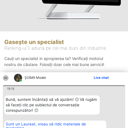
Gasește un specialist
Ranking-ul îi adună pe cei mai buni din industrie
Cauți un specialist in apropierea ta? Verificați motorul
nostru de căutare. Folosiți doar cele mai bune servicii!
ȘOIMII Modei
Live chat
Căutare
15:15
Bună, suntem încântați să vă ajutăm! 🙂 Vă rugăm
să faceți clic pe subiectul de conversație
corespunzător! 🙂
Sunt un Laureat, vreau să ridic materiale de
Organizator Ranking
Plebiscyt
Contact