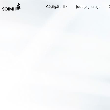
Câștigătorii
Județe și orașe