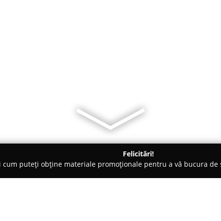
Felicitări!
ți cum puteți obține materiale promoționale pentru a vă bucura d
țăminte - Cluj-Napoca
Incaltaminte City Chic