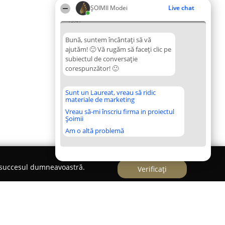
ȘOIMII Modei
Live chat
13:41
Bună, suntem încântați să vă
ajutăm! 🙂 Vă rugăm să faceți clic pe
subiectul de conversație
corespunzător! 🙂
Sunt un Laureat, vreau să ridic
materiale de marketing
Vreau să-mi înscriu firma in proiectul
Șoimii
Am o altă problemă
e succesul dumneavoastră.
Verificați