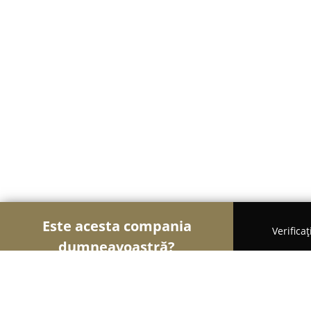
Este acesta compania
Verifica
dumneavoastră?
Șoimii Modei
Rochii De Mireasă, Croitorii, Încăl