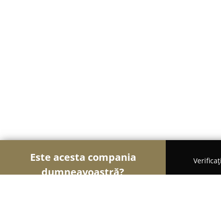
Este acesta compania
Verifica
dumneavoastră?
Șoimii Modei
Rochii De Mireasă, Croitorii, Încăl