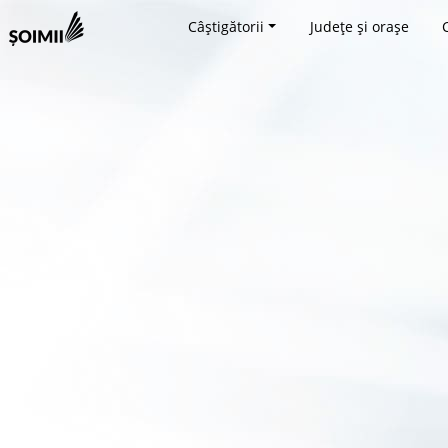
Câștigătorii
Județe și orașe