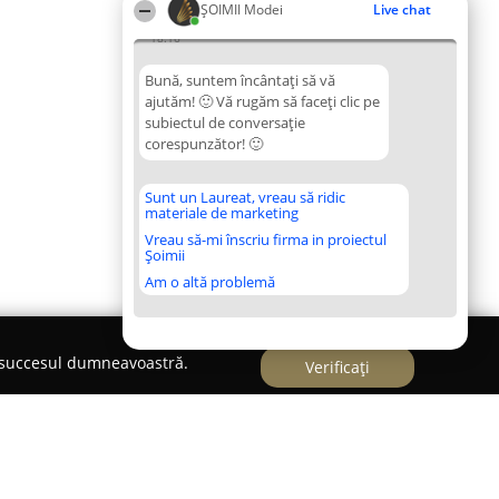
ȘOIMII Modei
Live chat
18:16
Bună, suntem încântați să vă
ajutăm! 🙂 Vă rugăm să faceți clic pe
subiectul de conversație
corespunzător! 🙂
Sunt un Laureat, vreau să ridic
materiale de marketing
Vreau să-mi înscriu firma in proiectul
Șoimii
Am o altă problemă
e succesul dumneavoastră.
Verificați
elegante & rochii de zi