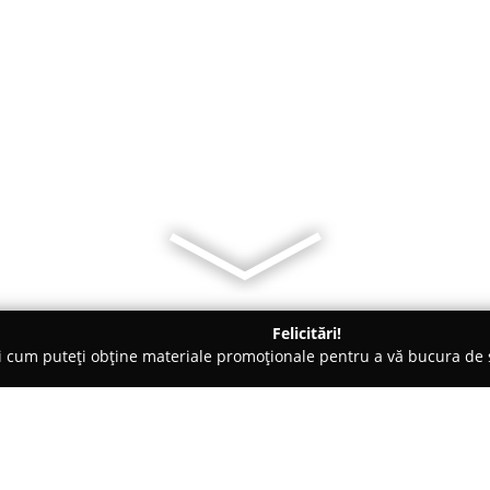
Felicitări!
ți cum puteți obține materiale promoționale pentru a vă bucura d
țăminte - Bucureşti
ChicDiva - Rochii de seara, rochii de ocazie 