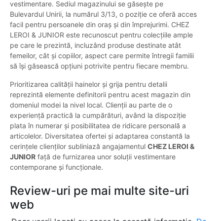
vestimentare. Sediul magazinului se găsește pe
Bulevardul Unirii, la numărul 3/13, o poziție ce oferă acces
facil pentru persoanele din oraș și din împrejurimi. CHEZ
LEROI & JUNIOR este recunoscut pentru colecțiile ample
pe care le prezintă, incluzând produse destinate atât
femeilor, cât și copiilor, aspect care permite întregii familii
să își găsească opțiuni potrivite pentru fiecare membru.
Prioritizarea calității hainelor și grija pentru detalii
reprezintă elemente definitorii pentru acest magazin din
domeniul modei la nivel local. Clienții au parte de o
experiență practică la cumpărături, având la dispoziție
plata în numerar și posibilitatea de ridicare personală a
articolelor. Diversitatea ofertei și adaptarea constantă la
cerințele clienților subliniază angajamentul
CHEZ LEROI &
JUNIOR
față de furnizarea unor soluții vestimentare
contemporane și funcționale.
Review-uri pe mai multe site-uri
web