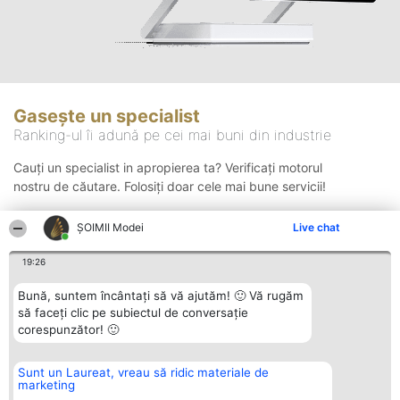
Gasește un specialist
Ranking-ul îi adună pe cei mai buni din industrie
Cauți un specialist in apropierea ta? Verificați motorul
nostru de căutare. Folosiți doar cele mai bune servicii!
ȘOIMII Modei
Live chat
Căutare
19:26
Bună, suntem încântați să vă ajutăm! 🙂 Vă rugăm
să faceți clic pe subiectul de conversație
corespunzător! 🙂
Sunt un Laureat, vreau să ridic materiale de
Organizator Ranking
Plebiscyt
Contact
marketing
BRIGHT SOLUTIONS BR SRL
Câștigătorii
Contact