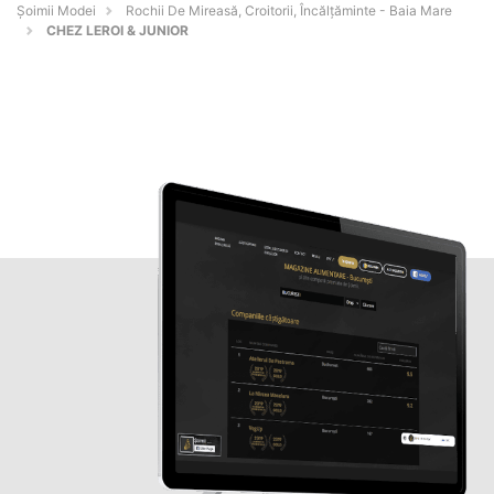
Șoimii Modei
Rochii De Mireasă, Croitorii, Încălțăminte - Baia Mare
CHEZ LEROI & JUNIOR