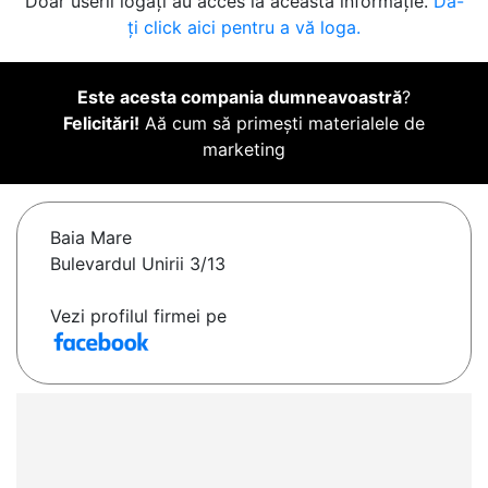
Doar userii logați au acces la această informație.
Da-
ți click aici pentru a vă loga.
Este acesta compania dumneavoastră
?
Felicitări!
Aă cum să primești materialele de
marketing
Baia Mare
Bulevardul Unirii 3/13
Vezi profilul firmei pe