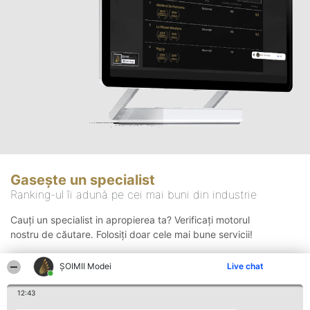
Gasește un specialist
Ranking-ul îi adună pe cei mai buni din industrie
Cauți un specialist in apropierea ta? Verificați motorul
nostru de căutare. Folosiți doar cele mai bune servicii!
ȘOIMII Modei
Live chat
Căutare
12:43