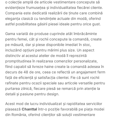
o colecție amplă de articole vestimentare concepute să
evidențieze frumusețea și individualitatea fiecărei cliente.
Compania este dedicată realizării de ținute care combină
eleganța clasică cu tendințele actuale din modă, oferind
astfel posibilitatea găsirii piesei ideale pentru orice gust.
Gama variată de produse cuprinde atât îmbrăcăminte
pentru femei, cât și rochii concepute la comandă, create
pe măsură, dar și piese disponibile imediat în stoc,
incluzând opțiuni pentru mărimi plus size. Un aspect
distinctiv al acestui atelier de modă îl reprezintă
promptitudinea în realizarea comenzilor personalizate,
fiind capabil să livreze haine create la comandă adesea în
decurs de 48 de ore, ceea ce reflectă un angajament ferm
față de eficiență și satisfacția clientei. Fie că sunt rochii
rafinate pentru ocazii speciale sau articole versatile pentru
purtarea zilnică, fiecare piesă se remarcă prin atenție la
detalii și pasiune pentru design.
Acest mod de lucru individualizat și rapiditatea serviciilor
plasează
Chanttal
într-o poziție favorabilă pe piața modei
din România, oferind clienților săi soluții vestimentare