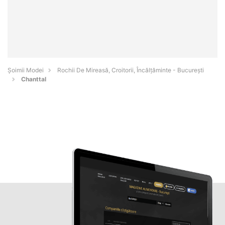
Șoimii Modei
Rochii De Mireasă, Croitorii, Încălțăminte - Bucureşti
Chanttal