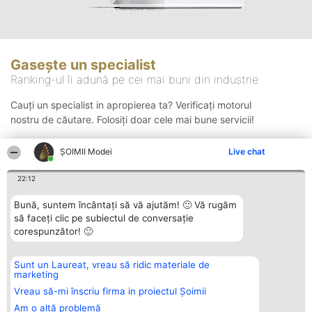
Gasește un specialist
Ranking-ul îi adună pe cei mai buni din industrie
Cauți un specialist in apropierea ta? Verificați motorul
nostru de căutare. Folosiți doar cele mai bune servicii!
ȘOIMII Modei
Live chat
Căutare
22:12
Bună, suntem încântați să vă ajutăm! 🙂 Vă rugăm
să faceți clic pe subiectul de conversație
corespunzător! 🙂
Sunt un Laureat, vreau să ridic materiale de
Organizator Ranking
Plebiscyt
Contact
marketing
BRIGHT SOLUTIONS BR SRL
Câștigătorii
Contact
Aleea Timisul De Sus 2 Bl. A30
Lista Tuturor
Vreau să-mi înscriu firma in proiectul Șoimii
Sc. A Et. 4 Ap. 13 Cod 061952
Laureaților
Am o altă problemă
București
Reguli