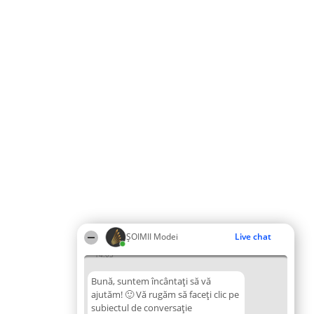
ȘOIMII Modei
Live chat
14:03
Bună, suntem încântați să vă
ajutăm! 🙂 Vă rugăm să faceți clic pe
subiectul de conversație