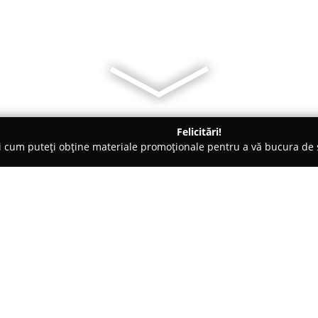
Felicitări!
ți cum puteți obține materiale promoționale pentru a vă bucura d
țăminte - Constanţa
Studio Venus Videochat Constanta
Despre companie:
Situat în centrul Constanței, l
Venus
este recunoscut ca partene