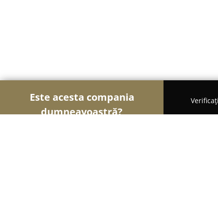
Este acesta compania
Verifica
dumneavoastră?
Șoimii Modei
Rochii De Mireasă, Croitorii, Încăl
Studio Venus Videochat Constanta