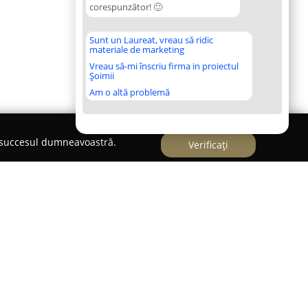
corespunzător! 🙂
Sunt un Laureat, vreau să ridic
materiale de marketing
Vreau să-mi înscriu firma in proiectul
Șoimii
Am o altă problemă
e succesul dumneavoastră.
Verificați
a adresa Strada Mircea cel Bătrân 121,
Studio
r oficial și certificat al platformei LiveJasmin,