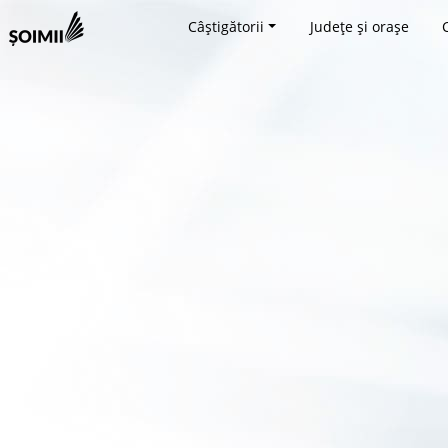
Câștigătorii
Județe și orașe