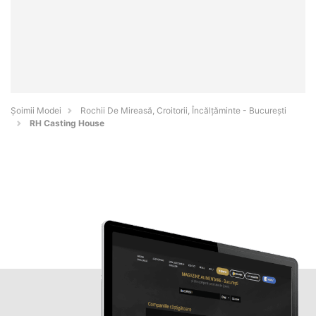
Șoimii Modei
Rochii De Mireasă, Croitorii, Încălțăminte - Bucureşti
RH Casting House