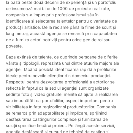
la bază peste două decenii de experiență și un portofoliu
ce însumează mai bine de 1000 de proiecte realizate,
compania s-a impus prin profesionalismul său în
identificarea și selectarea talentelor pentru o varietate de
producții artistice. De la reclame până la filme de scurt și
lung metraj, această agenție se remarcă prin capacitatea
de a furniza actori potriviți pentru orice gen de rol sau
poveste.
Baza extinsă de talente, ce cuprinde persoane de diferite
vârste și tipologii, reprezintă unul dintre atuurile majore ale
agenției, făcând posibilă identificarea rapidă a profilurilor
ideale pentru nevoile clienților din domeniul producției.
Respectul pentru dezvoltarea profesională a actorilor se
reflectă în faptul că la sediul agenției sunt organizate
ședințe foto și video gratuite, menite să ajute la realizarea
sau îmbunătățirea portofoliilor, aspect important pentru
vizibilitatea în fața regizorilor și producătorilor. Compania
se remarcă prin adaptabilitate și implicare, sprijinind
desfășurarea castingurilor complexe și furnizarea de
soluții specifice fiecărui proiect. Pe lângă aceste servicii,
agenția desfășoară și cursuri de tehnică de casting și