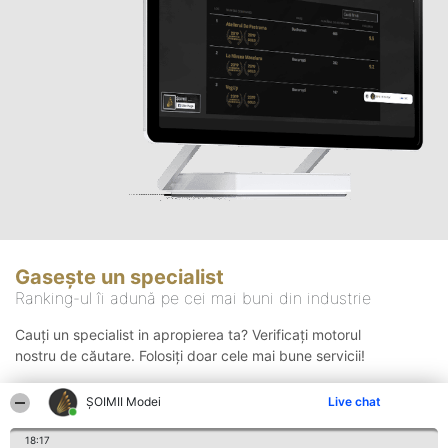
Gasește un specialist
Ranking-ul îi adună pe cei mai buni din industrie
Cauți un specialist in apropierea ta? Verificați motorul
nostru de căutare. Folosiți doar cele mai bune servicii!
ȘOIMII Modei
Live chat
Căutare
18:17