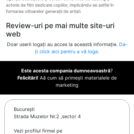
actorie de film dedicate copiilor, implicându-se astfel în
formarea viitoarelor generații de artiști.
Review-uri pe mai multe site-uri
web
Doar userii logați au acces la această informație.
Da-
ți click aici pentru a vă loga.
Este acesta compania dumneavoastră
?
Felicitări!
Aă cum să primești materialele de
marketing
Bucureşti
Strada Muzelor Nr.2 ,sector 4
Vezi profilul firmei pe