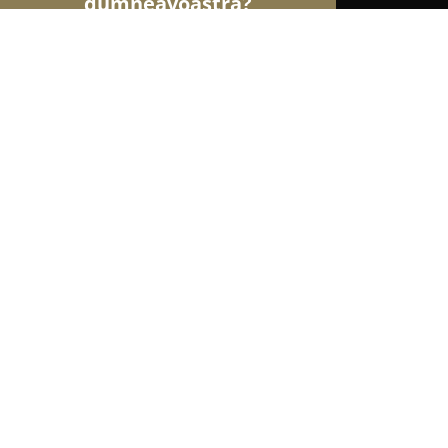
dumneavoastră?
Șoimii Modei
Rochii De Mireasă, Croitorii, Încăl
Pazzo.ro
9.1
(134)
Focşani, Strada Ștefan cel Mare nr 7
Afișează numărul de telefon