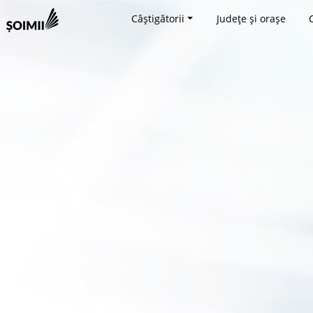
Câștigătorii
Județe și orașe