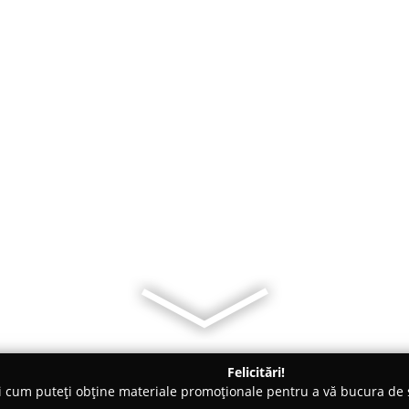
Felicitări!
ți cum puteți obține materiale promoționale pentru a vă bucura d