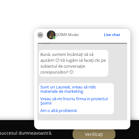
ȘOIMII Modei
Live chat
10:38
Bună, suntem încântați să vă
ajutăm! 🙂 Vă rugăm să faceți clic pe
subiectul de conversație
corespunzător! 🙂
Sunt un Laureat, vreau să ridic
materiale de marketing
Vreau să-mi înscriu firma in proiectul
Șoimii
Am o altă problemă
e succesul dumneavoastră.
Verificați