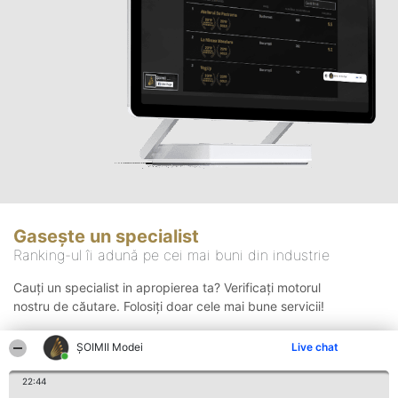
Gasește un specialist
Ranking-ul îi adună pe cei mai buni din industrie
Cauți un specialist in apropierea ta? Verificați motorul
nostru de căutare. Folosiți doar cele mai bune servicii!
ȘOIMII Modei
Live chat
Căutare
22:44