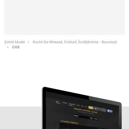
Șoimii Modei
Rochii De Mireasă, Croitorii, Încălțăminte - Bucureşti
COS