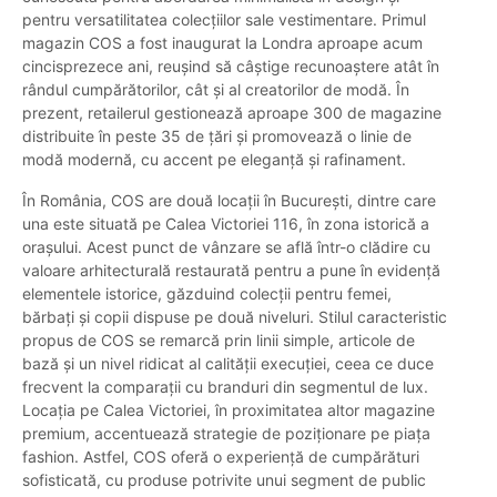
pentru versatilitatea colecțiilor sale vestimentare. Primul
magazin COS a fost inaugurat la Londra aproape acum
cincisprezece ani, reușind să câștige recunoaștere atât în
rândul cumpărătorilor, cât și al creatorilor de modă. În
prezent, retailerul gestionează aproape 300 de magazine
distribuite în peste 35 de țări și promovează o linie de
modă modernă, cu accent pe eleganță și rafinament.
În România, COS are două locații în București, dintre care
una este situată pe Calea Victoriei 116, în zona istorică a
orașului. Acest punct de vânzare se află într-o clădire cu
valoare arhitecturală restaurată pentru a pune în evidență
elementele istorice, găzduind colecții pentru femei,
bărbați și copii dispuse pe două niveluri. Stilul caracteristic
propus de COS se remarcă prin linii simple, articole de
bază și un nivel ridicat al calității execuției, ceea ce duce
frecvent la comparații cu branduri din segmentul de lux.
Locația pe Calea Victoriei, în proximitatea altor magazine
premium, accentuează strategie de poziționare pe piața
fashion. Astfel, COS oferă o experiență de cumpărături
sofisticată, cu produse potrivite unui segment de public