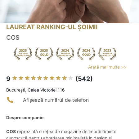
LAUREAT RANKING-UL ȘOIMII
COS
Arată mai multe >>
9
(542)
Bucureşti, Calea Victoriei 116
Afișează numărul de telefon
Despre companie:
COS
reprezintă o rețea de magazine de îmbrăcăminte
cunoscută pentru abordarea minimalistă în design și