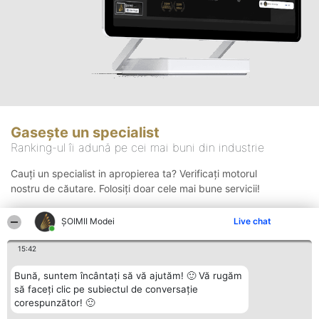
Gasește un specialist
Ranking-ul îi adună pe cei mai buni din industrie
Cauți un specialist in apropierea ta? Verificați motorul
nostru de căutare. Folosiți doar cele mai bune servicii!
ȘOIMII Modei
Live chat
Căutare
15:42
Bună, suntem încântați să vă ajutăm! 🙂 Vă rugăm
să faceți clic pe subiectul de conversație
corespunzător! 🙂