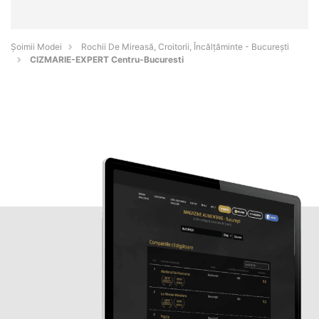
Șoimii Modei
Rochii De Mireasă, Croitorii, Încălțăminte - Bucureşti
CIZMARIE-EXPERT Centru-Bucuresti