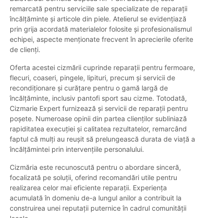
remarcată pentru serviciile sale specializate de reparații
încălțăminte și articole din piele. Atelierul se evidențiază
prin grija acordată materialelor folosite și profesionalismul
echipei, aspecte menționate frecvent în aprecierile oferite
de clienți.
Oferta acestei cizmării cuprinde reparații pentru fermoare,
flecuri, coaseri, pingele, lipituri, precum și servicii de
recondiționare și curățare pentru o gamă largă de
încălțăminte, inclusiv pantofi sport sau cizme. Totodată,
Cizmarie Expert furnizează și servicii de reparații pentru
poșete. Numeroase opinii din partea clienților subliniază
rapiditatea execuției și calitatea rezultatelor, remarcând
faptul că mulți au reușit să prelungească durata de viață a
încălțămintei prin intervențiile personalului.
Cizmăria este recunoscută pentru o abordare sinceră,
focalizată pe soluții, oferind recomandări utile pentru
realizarea celor mai eficiente reparații. Experiența
acumulată în domeniu de-a lungul anilor a contribuit la
construirea unei reputații puternice în cadrul comunității