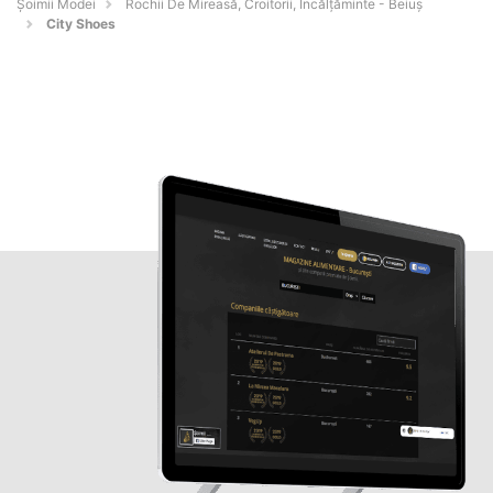
Șoimii Modei
Rochii De Mireasă, Croitorii, Încălțăminte - Beiuş
City Shoes