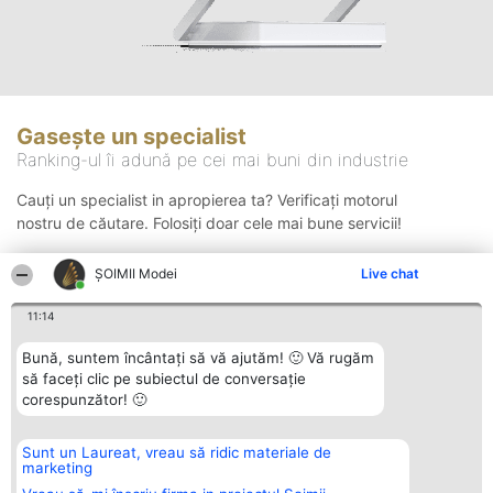
Gasește un specialist
Ranking-ul îi adună pe cei mai buni din industrie
Cauți un specialist in apropierea ta? Verificați motorul
nostru de căutare. Folosiți doar cele mai bune servicii!
ȘOIMII Modei
Live chat
Căutare
11:14
Bună, suntem încântați să vă ajutăm! 🙂 Vă rugăm
să faceți clic pe subiectul de conversație
corespunzător! 🙂
Sunt un Laureat, vreau să ridic materiale de
Organizator Ranking
Plebiscyt
Contact
marketing
BRIGHT SOLUTIONS BR SRL
Câștigătorii
Contact
Aleea Timisul De Sus 2 Bl. A30
Lista Tuturor