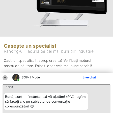
Gasește un specialist
Ranking-ul îi adună pe cei mai buni din industrie
Cauți un specialist in apropierea ta? Verificați motorul
nostru de căutare. Folosiți doar cele mai bune servicii!
ȘOIMII Modei
Live chat
Căutare
13:00
Bună, suntem încântați să vă ajutăm! 🙂 Vă rugăm
să faceți clic pe subiectul de conversație
corespunzător! 🙂