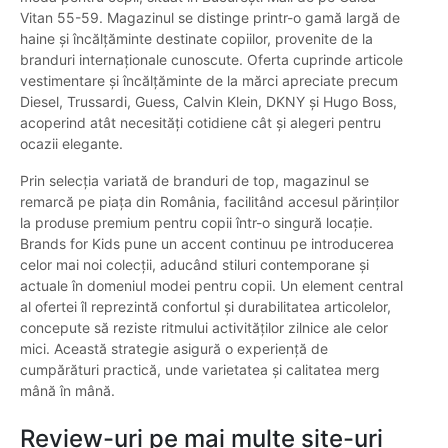
Vitan 55-59. Magazinul se distinge printr-o gamă largă de
haine și încălțăminte destinate copiilor, provenite de la
branduri internaționale cunoscute. Oferta cuprinde articole
vestimentare și încălțăminte de la mărci apreciate precum
Diesel, Trussardi, Guess, Calvin Klein, DKNY și Hugo Boss,
acoperind atât necesități cotidiene cât și alegeri pentru
ocazii elegante.
Prin selecția variată de branduri de top, magazinul se
remarcă pe piața din România, facilitând accesul părinților
la produse premium pentru copii într-o singură locație.
Brands for Kids pune un accent continuu pe introducerea
celor mai noi colecții, aducând stiluri contemporane și
actuale în domeniul modei pentru copii. Un element central
al ofertei îl reprezintă confortul și durabilitatea articolelor,
concepute să reziste ritmului activităților zilnice ale celor
mici. Această strategie asigură o experiență de
cumpărături practică, unde varietatea și calitatea merg
mână în mână.
Review-uri pe mai multe site-uri