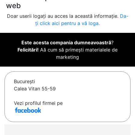
web
Doar userii logați au acces la această informație.
Da-
ți click aici pentru a vă loga.
Este acesta compania dumneavoastră
?
Felicitări!
Aă cum să primești materialele de
marketing
Bucureşti
Calea Vitan 55-59
Vezi profilul firmei pe