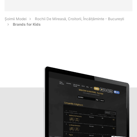
Șoimii Modei
Rochii De Mireasă, Croitorii, Încălțăminte - Bucureşti
Brands for Kids