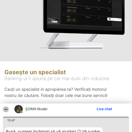
Gasește un specialist
Ranking-ul îi adună pe cei mai buni din industrie
Cauți un specialist in apropierea ta? Verificați motorul
nostru de căutare. Folosiți doar cele mai bune servicii!
ȘOIMII Modei
Live chat
Căutare
15:47
Bună, suntem încântați să vă ajutăm! 🙂 Vă rugăm