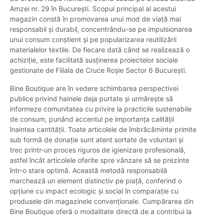
Amzei nr. 29 în București. Scopul principal al acestui
magazin constă în promovarea unui mod de viață mai
responsabil și durabil, concentrându-se pe impulsionarea
unui consum conștient și pe popularizarea reutilizării
materialelor textile. De fiecare dată când se realizează o
achiziție, este facilitată susținerea proiectelor sociale
gestionate de Filiala de Cruce Roșie Sector 6 București.
Bine Boutique are în vedere schimbarea perspectivei
publice privind hainele deja purtate și urmărește să
informeze comunitatea cu privire la practicile sustenabile
de consum, punând accentul pe importanța calității
înaintea cantității. Toate articolele de îmbrăcăminte primite
sub formă de donație sunt atent sortate de voluntari și
trec printr-un proces riguros de igienizare profesională,
astfel încât articolele oferite spre vânzare să se prezinte
într-o stare optimă. Această metodă responsabilă
marchează un element distinctiv pe piață, conferind o
opțiune cu impact ecologic și social în comparație cu
produsele din magazinele convenționale. Cumpărarea din
Bine Boutique oferă o modalitate directă de a contribui la