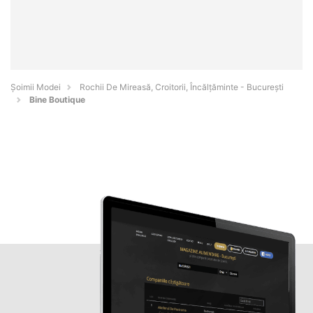
Șoimii Modei
Rochii De Mireasă, Croitorii, Încălțăminte - Bucureşti
Bine Boutique