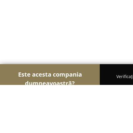
Este acesta compania
Verifica
dumneavoastră?
Șoimii Modei
Rochii De Mireasă, Croitorii, Încăl
Mara's