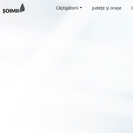
Câștigătorii
Județe și orașe