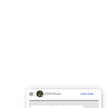
ȘOIMII Modei
Live chat
08:46