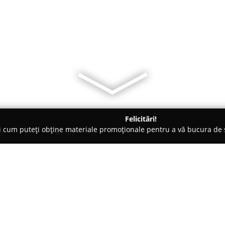
Felicitări!
ți cum puteți obține materiale promoționale pentru a vă bucura d
țăminte - Bacău
Mara's