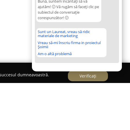
Bună, suntem încântați să vă
ajutăm! 🙂 Vă rugăm să faceți clic pe
subiectul de conversație
corespunzător! 🙂
Sunt un Laureat, vreau să ridic
materiale de marketing
Vreau să-mi înscriu firma in proiectul
Șoimii
Am o altă problemă
e succesul dumneavoastră.
Verificați