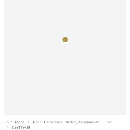
Șoimii Modei
Rochii De Mireasă, Croitorii, Încălțăminte - Lupeni
besTTextil