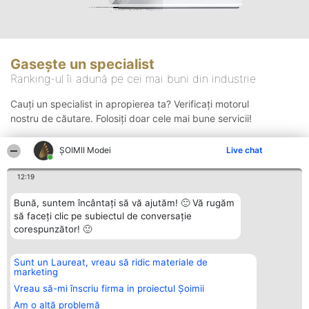
Gasește un specialist
Ranking-ul îi adună pe cei mai buni din industrie
Cauți un specialist in apropierea ta? Verificați motorul
nostru de căutare. Folosiți doar cele mai bune servicii!
ȘOIMII Modei
Live chat
Căutare
12:19
Bună, suntem încântați să vă ajutăm! 🙂 Vă rugăm
să faceți clic pe subiectul de conversație
corespunzător! 🙂
Sunt un Laureat, vreau să ridic materiale de
Organizator Ranking
Plebiscyt
Contact
marketing
BRIGHT SOLUTIONS BR SRL
Câștigătorii
Contact
Aleea Timisul De Sus 2 Bl. A30
Lista Tuturor
Vreau să-mi înscriu firma in proiectul Șoimii
Sc. A Et. 4 Ap. 13 Cod 061952
Laureaților
Am o altă problemă
București
Reguli