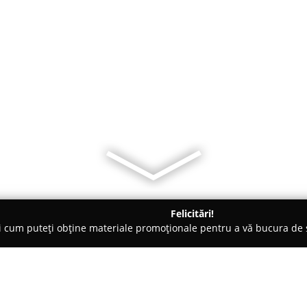
Felicitări!
ți cum puteți obține materiale promoționale pentru a vă bucura d
lțăminte - Sighetu Marmaţiei
Be You