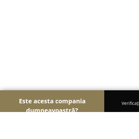
Este acesta compania
Verifica
dumneavoastră?
Șoimii Modei
Rochii De Mireasă, Croitorii, Încă