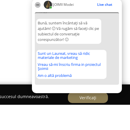
ȘOIMII Modei
Live chat
17:03
Bună, suntem încântați să vă
ajutăm! 🙂 Vă rugăm să faceți clic pe
subiectul de conversație
corespunzător! 🙂
Sunt un Laureat, vreau să ridic
materiale de marketing
Vreau să-mi înscriu firma in proiectul
Șoimii
Am o altă problemă
e succesul dumneavoastră.
Verificați