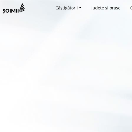
Câștigătorii
Județe și orașe