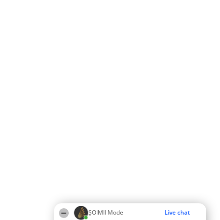
ȘOIMII Modei
Live chat