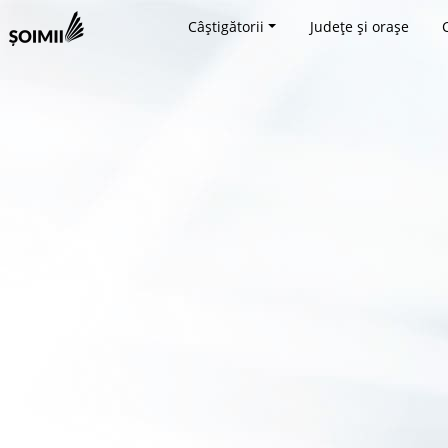
Câștigătorii
Județe și orașe