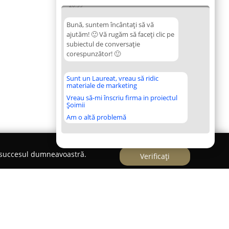
20:39
Bună, suntem încântați să vă
ajutăm! 🙂 Vă rugăm să faceți clic pe
subiectul de conversație
corespunzător! 🙂
Sunt un Laureat, vreau să ridic
materiale de marketing
Vreau să-mi înscriu firma in proiectul
Șoimii
Am o altă problemă
e succesul dumneavoastră.
Verificați