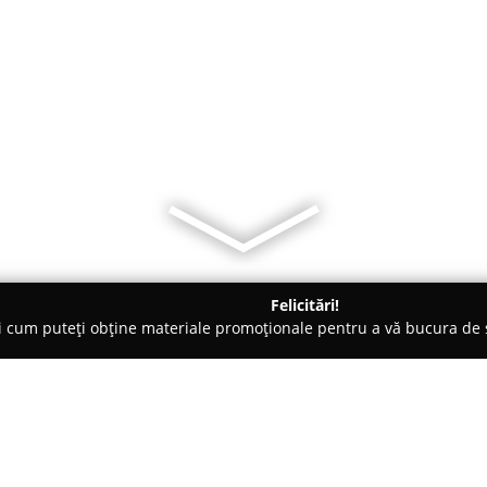
Felicitări!
ți cum puteți obține materiale promoționale pentru a vă bucura d
țăminte - Bucureşti
Bambinoti