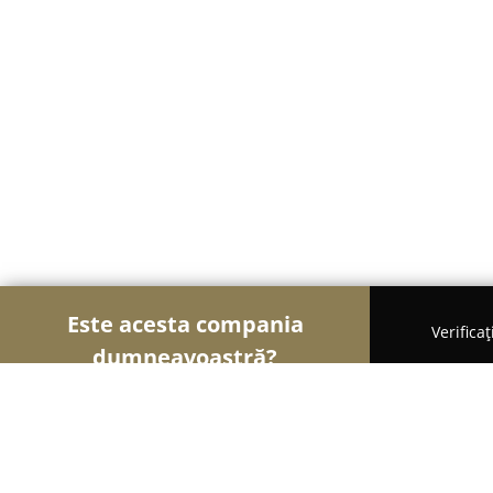
Este acesta compania
Verifica
dumneavoastră?
Șoimii Modei
Rochii De Mireasă, Croitorii, Încăl