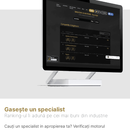
Gasește un specialist
Ranking-ul îi adună pe cei mai buni din industrie
Cauți un specialist in apropierea ta? Verificați motorul