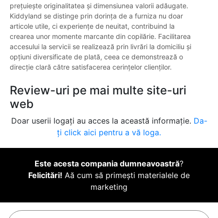
prețuiește originalitatea și dimensiunea valorii adăugate.
Kiddyland se distinge prin dorința de a furniza nu doar
articole utile, ci experiențe de neuitat, contribuind la
crearea unor momente marcante din copilărie. Facilitarea
accesului la servicii se realizează prin livrări la domiciliu și
opțiuni diversificate de plată, ceea ce demonstrează o
direcție clară către satisfacerea cerințelor clienților.
Review-uri pe mai multe site-uri
web
Doar userii logați au acces la această informație.
Da-
ți click aici pentru a vă loga.
Este acesta compania dumneavoastră
?
Felicitări!
Aă cum să primești materialele de
marketing