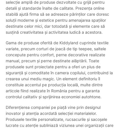
selecție amplă de produse dezvoltate cu grijă pentru
detalii și standarde înalte de calitate. Prezența online
stabilă ajută firma să se adreseze părinților care doresc
soluții moderne și estetice pentru amenajarea spațiilor
destinate celor mici, dar totodată și elemente care să
susțină creativitatea și activitatea ludică a acestora.
Gama de produse oferită de Kiddyland cuprinde textile
variate, precum corturi de joacă de tip teepee, saltele
concepute pentru confort, perne decorative realizate
manual, precum și perne destinate alăptării. Toate
produsele sunt proiectate pentru a oferi un plus de
siguranță și comoditate în camera copilului, contribuind la
crearea unui mediu magic. Un element definitoriu îl
constituie accentul pe producția locală, multe dintre
articole fiind realizate în România pentru a garanta
controlul calitativ și sprijinirea economiei autohtone.
Diferențierea companiei pe piață vine prin designul
inovator și atenția acordată selecției materialelor.
Produsele textile personalizate, rucsacurile și sacoșele
lucrate cu atenție subliniază viziunea unei organizații care