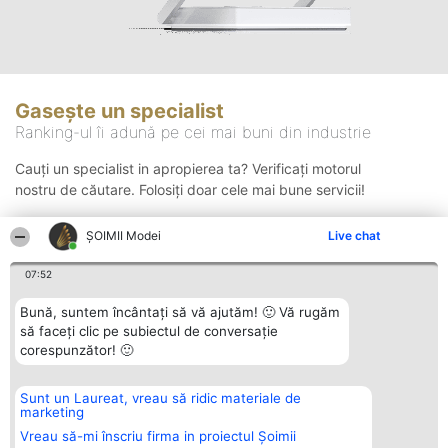
Gasește un specialist
Ranking-ul îi adună pe cei mai buni din industrie
Cauți un specialist in apropierea ta? Verificați motorul
nostru de căutare. Folosiți doar cele mai bune servicii!
ȘOIMII Modei
Live chat
Căutare
07:52
Bună, suntem încântați să vă ajutăm! 🙂 Vă rugăm
să faceți clic pe subiectul de conversație
corespunzător! 🙂
Sunt un Laureat, vreau să ridic materiale de
Organizator Ranking
Plebiscyt
Contact
marketing
BRIGHT SOLUTIONS BR SRL
Câștigătorii
Contact
Aleea Timisul De Sus 2 Bl. A30
Lista Tuturor
Vreau să-mi înscriu firma in proiectul Șoimii
Sc. A Et. 4 Ap. 13 Cod 061952
Laureaților