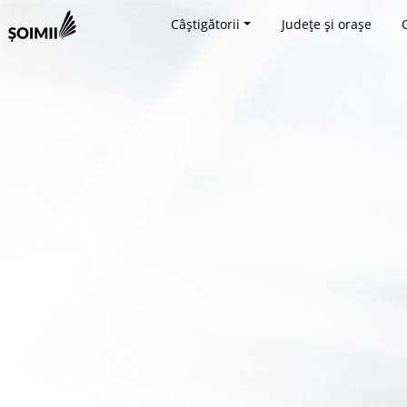
Câștigătorii
Județe și orașe