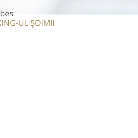
ebes
ING-UL ȘOIMII