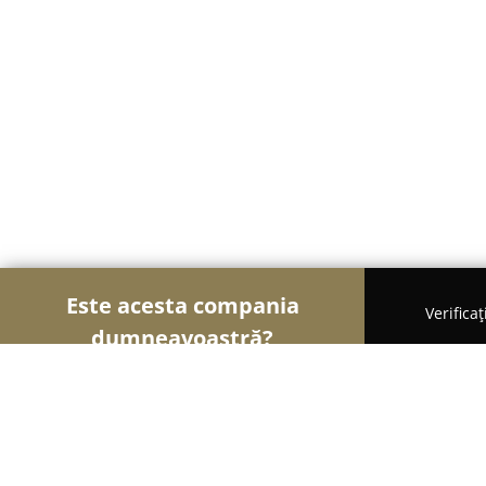
Este acesta compania
Verifica
dumneavoastră?
Șoimii Modei
Rochii De Mireasă, Croitorii, Încăl
Ariana Style Sebes