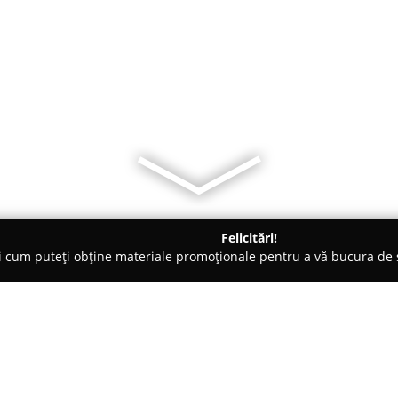
Felicitări!
ți cum puteți obține materiale promoționale pentru a vă bucura d
țăminte - Sebeş
Ariana Style Sebes