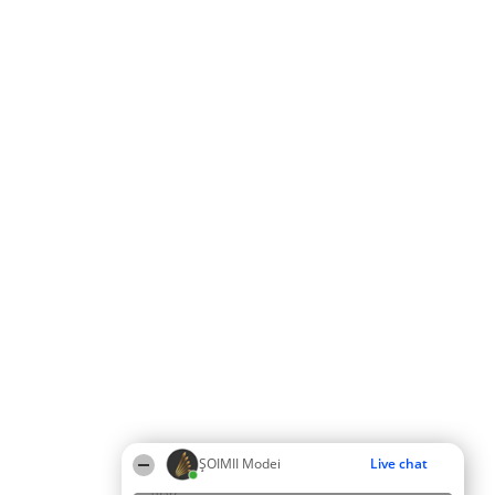
ȘOIMII Modei
Live chat
16:07