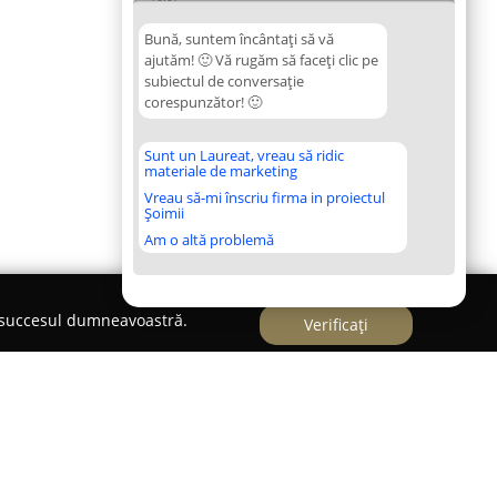
Bună, suntem încântați să vă
ajutăm! 🙂 Vă rugăm să faceți clic pe
subiectul de conversație
corespunzător! 🙂
Sunt un Laureat, vreau să ridic
materiale de marketing
Vreau să-mi înscriu firma in proiectul
Șoimii
Am o altă problemă
e succesul dumneavoastră.
Verificați