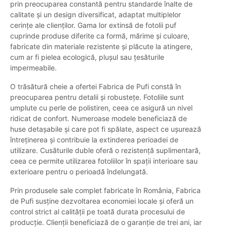
prin preocuparea constantă pentru standarde înalte de
calitate și un design diversificat, adaptat multiplelor
cerințe ale clienților. Gama lor extinsă de fotolii puf
cuprinde produse diferite ca formă, mărime și culoare,
fabricate din materiale rezistente și plăcute la atingere,
cum ar fi pielea ecologică, plușul sau țesăturile
impermeabile.
O trăsătură cheie a ofertei Fabrica de Pufi constă în
preocuparea pentru detalii și robustețe. Fotoliile sunt
umplute cu perle de polistiren, ceea ce asigură un nivel
ridicat de confort. Numeroase modele beneficiază de
huse detașabile și care pot fi spălate, aspect ce ușurează
întreținerea și contribuie la extinderea perioadei de
utilizare. Cusăturile duble oferă o rezistență suplimentară,
ceea ce permite utilizarea fotoliilor în spații interioare sau
exterioare pentru o perioadă îndelungată.
Prin produsele sale complet fabricate în România, Fabrica
de Pufi susține dezvoltarea economiei locale și oferă un
control strict al calității pe toată durata procesului de
producție. Clienții beneficiază de o garanție de trei ani, iar