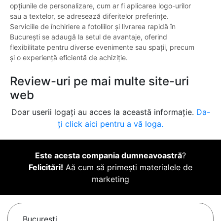
opțiunile de personalizare, cum ar fi aplicarea logo-urilor
sau a textelor, se adresează diferitelor preferințe.
Serviciile de închiriere a fotoliilor și livrarea rapidă în
București se adaugă la setul de avantaje, oferind
flexibilitate pentru diverse evenimente sau spații, precum
și o experiență eficientă de achiziție.
Review-uri pe mai multe site-uri
web
Doar userii logați au acces la această informație.
Da-
ți click aici pentru a vă loga.
Este acesta compania dumneavoastră
?
Felicitări!
Aă cum să primești materialele de
marketing
Bucureşti