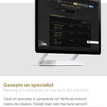
Gasește un specialist
Ranking-ul îi adună pe cei mai buni din industrie
Cauți un specialist in apropierea ta? Verificați motorul
nostru de căutare. Folosiți doar cele mai bune servicii!