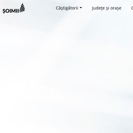
Câștigătorii
Județe și orașe