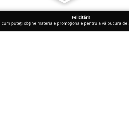
Felicitări!
ți cum puteți obține materiale promoționale pentru a vă bucura d
ăminte - Ploiestiori
Angé
Despre companie:
Angé
constituie un simbol al e
Paris, la numărul 5, în Ploiești
remarcă prin transformarea con
adevărat deosebite. Cu o special
modele unicat, Angé atrage aten
acordată detaliilor.
Toate articolele vestimentare r