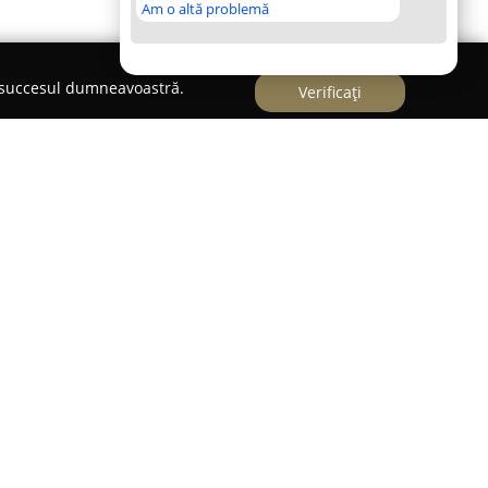
Am o altă problemă
e succesul dumneavoastră.
Verificați
leganței și rafinamentului, având sediul pe Strada
. Acest atelier orientat spre domeniul modei se
ceptelor creative în piese vestimentare cu
izare în crearea de rochii în ediție limitată și
ția prin autenticitate și atenția minuțioasă
ealizate aici pun accentul pe calitatea superioară