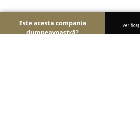
Este acesta compania
Verifica
dumneavoastră?
Șoimii Modei
Rochii De Mireasă, Croitorii, Încălț
Angé
8
(13)
Ploiestiori, Strada Paris, Nr. 5
Afișează numărul de telefon