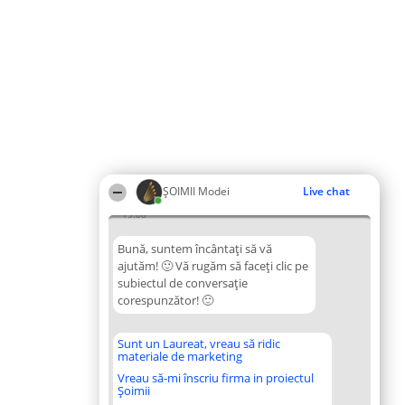
ȘOIMII Modei
Live chat
19:08
Bună, suntem încântați să vă
ajutăm! 🙂 Vă rugăm să faceți clic pe
subiectul de conversație
corespunzător! 🙂
Sunt un Laureat, vreau să ridic
materiale de marketing
Vreau să-mi înscriu firma in proiectul
Șoimii