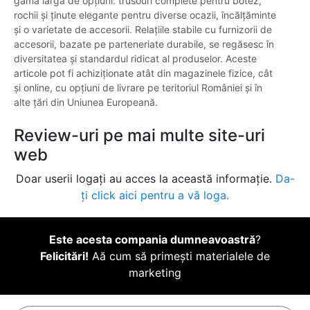
gamă largă de opțiuni: trusouri complete pentru botez,
rochii și ținute elegante pentru diverse ocazii, încălțăminte
și o varietate de accesorii. Relațiile stabile cu furnizorii de
accesorii, bazate pe parteneriate durabile, se regăsesc în
diversitatea și standardul ridicat al produselor. Aceste
articole pot fi achiziționate atât din magazinele fizice, cât
și online, cu opțiuni de livrare pe teritoriul României și în
alte țări din Uniunea Europeană.
Review-uri pe mai multe site-uri
web
Doar userii logați au acces la această informație.
Da-
ți click aici pentru a vă loga.
Este acesta compania dumneavoastră
?
Felicitări!
Aă cum să primești materialele de
marketing