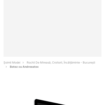
Șoimii Modei
Rochii De Mireasă, Croitorii, Încălțăminte - Bucureşti
Botez cu Andreeatex