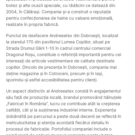
botez și alte ocazii speciale, cu rădăcini ce datează din
2004, în Călărași. Compania și-a construit o reputație
pentru confecționarea de haine cu valoare emoțională,
realizate în propria fabrică.
Punctul de desfacere Andreeatex din Dobroești, localizat
la standul 170 din pavilionul Lumea Copiilor, situat pe
Strada Drumul Gării 1-10 în cadrul centrului comercial
Dragonul Roșu, constituie o referință importantă pentru cei
interesați de articole vestimentare de calitate destinate
copiilor. Dincolo de prezența în Dobroești, compania mai
deține magazine și în Cotroceni, precum și în Iași,
sporindu-și astfel accesibilitatea pentru clienți.
Un aspect distinctiv al Andreeatex constă în angajamentul
său față de producția locală, brandul promovând hăinuțele
„Fabricat în România”, lucru ce contribuie atât la creșterea
calității, cât și la susținerea industriei interne. Experiența
dobândită pe parcursul a peste două decenii se reflectă în
meticulozitatea și atenția acordată fiecărui detaliu în
procesul de fabricație. Portofoliul companiei include o