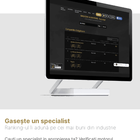
Gasește un specialist
Ranking-ul îi adună pe cei mai buni din industrie
Cauți un specialist in apropierea ta? Verificați motorul