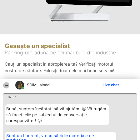
Gasește un specialist
Ranking-ul îi adună pe cei mai buni din industrie
Cauți un specialist in apropierea ta? Verificați motorul
nostru de căutare. Folosiți doar cele mai bune servicii!
ȘOIMII Modei
Live chat
Căutare
07:57
Bună, suntem încântați să vă ajutăm! 🙂 Vă rugăm
să faceți clic pe subiectul de conversație
corespunzător! 🙂
Sunt un Laureat, vreau să ridic materiale de
Organizator Ranking
Plebiscyt
Contact