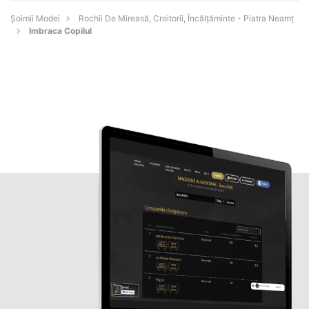
Șoimii Modei
Rochii De Mireasă, Croitorii, Încălțăminte - Piatra Neamţ
Imbraca Copilul