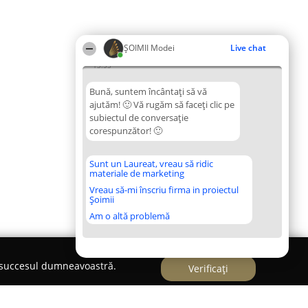
ȘOIMII Modei
Live chat
13:53
Bună, suntem încântați să vă
ajutăm! 🙂 Vă rugăm să faceți clic pe
subiectul de conversație
corespunzător! 🙂
Sunt un Laureat, vreau să ridic
materiale de marketing
Vreau să-mi înscriu firma in proiectul
Șoimii
Am o altă problemă
e succesul dumneavoastră.
Verificați