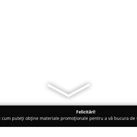
Felicitări!
ți cum puteți obține materiale promoționale pentru a vă bucura d