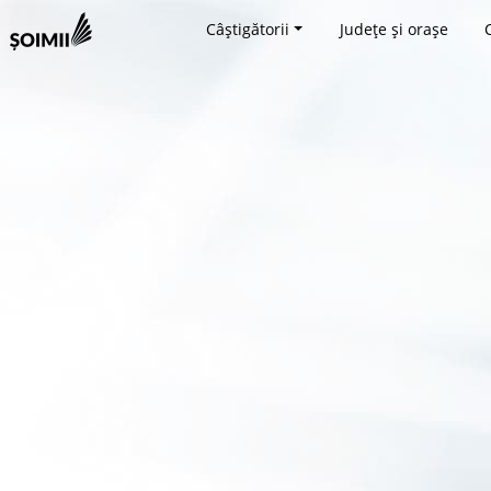
Câștigătorii
Județe și orașe