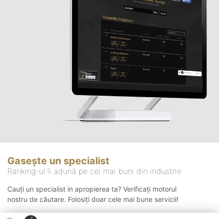
Gasește un specialist
Ranking-ul îi adună pe cei mai buni din industrie
Cauți un specialist in apropierea ta? Verificați motorul
nostru de căutare. Folosiți doar cele mai bune servicii!