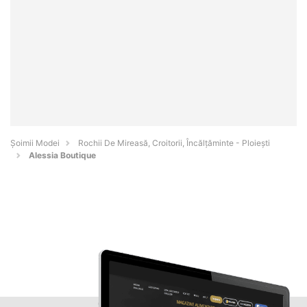
Șoimii Modei
Rochii De Mireasă, Croitorii, Încălțăminte - Ploieşti
Alessia Boutique