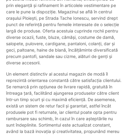
prin eleganță și rafinament în articolele vestimentare pe
care le pune la dispoziție. Magazinul se află în centrul
orașului Ploiești, pe Strada Tache Ionescu, servind drept
punct de referință pentru femeile interesate de o selecție
largă de produse. Oferta acestuia cuprinde rochii pentru
diverse ocazii, fuste, bluze, cămăși, costume de damă,
salopete, pulovere, cardigane, pantaloni, colanți, dar și
geci, paltoane, haine de blană, încălțăminte diversificată
precum pantofi, sandale sau cizme, alături de genți și
diverse accesorii.
Un element distinctiv al acestui magazin de modă îl
reprezintă orientarea constantă către satisfacția clientului.
Se remarcă prin opțiunea de livrare rapidă, gratuită în
întreaga țară, facilitând ajungerea produselor către client
într-un timp scurt și cu maximă eficiență. De asemenea,
există un sistem de retur facil și garantat, astfel încât
produsele pot fi returnate, iar clientul poate opta pentru
rambursare sau schimb, în cazul în care așteptările nu
sunt îndeplinite. Sortimentul este actualizat constant,
având la bază inovația și creativitatea, propunând mereu