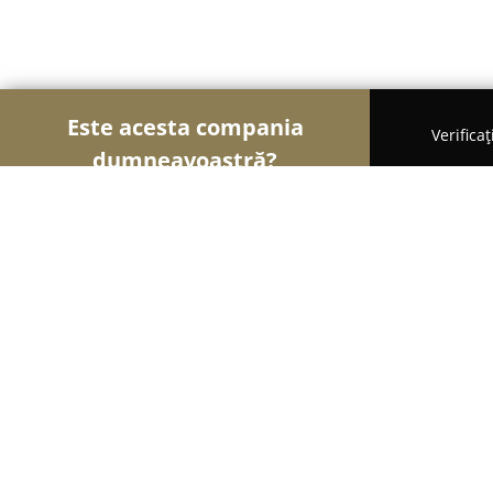
Este acesta compania
Verifica
dumneavoastră?
Șoimii Modei
Rochii De Mireasă, Croitorii, Încăl
Tezyo
8.6
(92)
Bucureşti, Strada Liviu Rebreanu