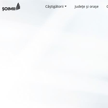
Câștigătorii
Județe și orașe