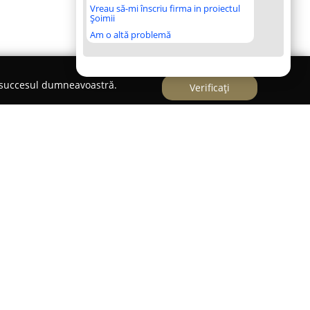
Vreau să-mi înscriu firma in proiectul
Șoimii
Am o altă problemă
e succesul dumneavoastră.
Verificați
ium specializat în încălțăminte și accesorii,
er Distribution și adresat persoanelor care
și calitatea. Compania pune la dispoziție o gamă
ă și rafinează stilul individual al clienților,
atât pe platforma online, cât și prin rețeaua sa
 la nivel național.