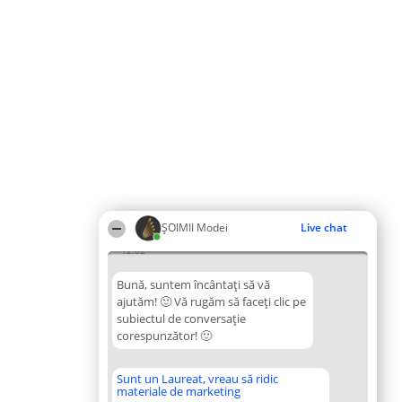
ȘOIMII Modei
Live chat
12:02
Bună, suntem încântați să vă
ajutăm! 🙂 Vă rugăm să faceți clic pe
subiectul de conversație
corespunzător! 🙂
Sunt un Laureat, vreau să ridic
materiale de marketing