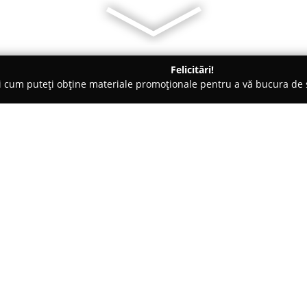
Felicitări!
ți cum puteți obține materiale promoționale pentru a vă bucura d
țăminte - Bucureşti
Tezyo
Despre companie:
Tezyo
reprezintă un brand prem
integrat în cadrul grupului Ott
apreciază eleganța, varietatea 
vastă de produse care completeaz
având o prezență semnificativă 
extinsă de 37 de magazine fizice