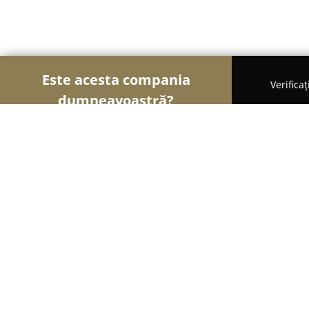
Este acesta compania
Verifica
dumneavoastră?
Șoimii Modei
Rochii De Mireasă, Croitorii, Încăl
ATHENA PHILIP SHOWROOM -ROCHI
ROCHII DE SEARA
8.7
(45)