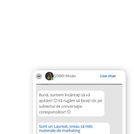
ȘOIMII Modei
Live chat
10:02
Bună, suntem încântați să vă
ajutăm! 🙂 Vă rugăm să faceți clic pe
subiectul de conversație
corespunzător! 🙂
Sunt un Laureat, vreau să ridic
materiale de marketing