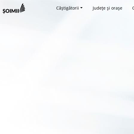
Câștigătorii
Județe și orașe