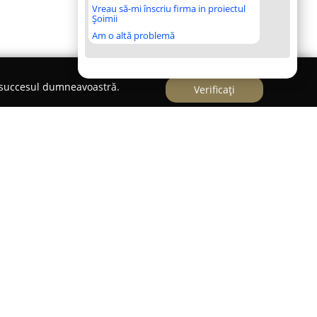
Vreau să-mi înscriu firma in proiectul
Șoimii
Am o altă problemă
e succesul dumneavoastră.
Verificați
REASA SI ROCHII DE SEARA
ituie un punct de referință în lumea modei,
lor de mireasă și de seară cu un caracter
ești, acest atelier se distinge prin orientarea
resându-se femeilor care caută ținute deosebite
ecare piesă vestimentară rezultată aici reflectă
e meticuloasă pentru detalii, multe dintre creații