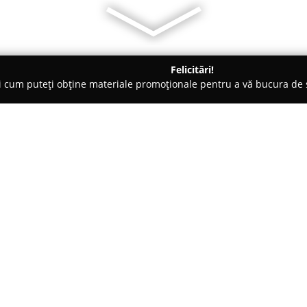
Felicitări!
ți cum puteți obține materiale promoționale pentru a vă bucura d
țăminte - Bucureşti
ATHENA PHILIP SHOWROOM -ROCHII DE MI
I DE MIREASA SI
Despre companie:
Athena Philip Showroom
const
specializat în realizarea rochii
inconfundabil. Stabilit în Bucur
către soluții personalizate, ad
pentru evenimente deosebite. Fi
eleganță, rafinament și o atenți