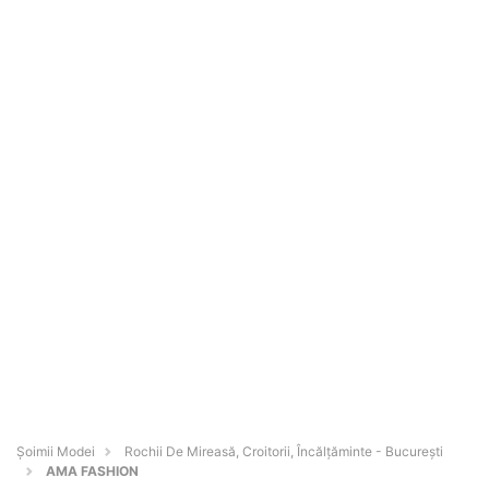
Șoimii Modei
Rochii De Mireasă, Croitorii, Încălțăminte - Bucureşti
AMA FASHION