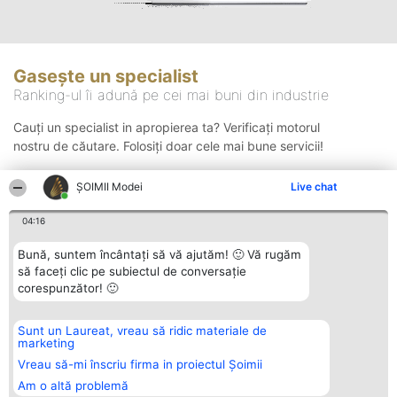
Gasește un specialist
Ranking-ul îi adună pe cei mai buni din industrie
Cauți un specialist in apropierea ta? Verificați motorul
nostru de căutare. Folosiți doar cele mai bune servicii!
ȘOIMII Modei
Live chat
Căutare
04:16
Bună, suntem încântați să vă ajutăm! 🙂 Vă rugăm
să faceți clic pe subiectul de conversație
corespunzător! 🙂
Sunt un Laureat, vreau să ridic materiale de
Organizator Ranking
Plebiscyt
Contact
marketing
BRIGHT SOLUTIONS BR SRL
Câștigătorii
Contact
Aleea Timisul De Sus 2 Bl. A30
Lista Tuturor
Vreau să-mi înscriu firma in proiectul Șoimii
Sc. A Et. 4 Ap. 13 Cod 061952
Laureaților
Am o altă problemă
București
Reguli