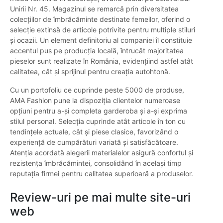
Unirii Nr. 45. Magazinul se remarcă prin diversitatea
colecțiilor de îmbrăcăminte destinate femeilor, oferind o
selecție extinsă de articole potrivite pentru multiple stiluri
și ocazii. Un element definitoriu al companiei îl constituie
accentul pus pe producția locală, întrucât majoritatea
pieselor sunt realizate în România, evidențiind astfel atât
calitatea, cât și sprijinul pentru creația autohtonă.
Cu un portofoliu ce cuprinde peste 5000 de produse,
AMA Fashion pune la dispoziția clientelor numeroase
opțiuni pentru a-și completa garderoba și a-și exprima
stilul personal. Selecția cuprinde atât articole în ton cu
tendințele actuale, cât și piese clasice, favorizând o
experiență de cumpărături variată și satisfăcătoare.
Atenția acordată alegerii materialelor asigură confortul și
rezistența îmbrăcămintei, consolidând în același timp
reputația firmei pentru calitatea superioară a produselor.
Review-uri pe mai multe site-uri
web