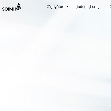
Câștigătorii
Județe și orașe