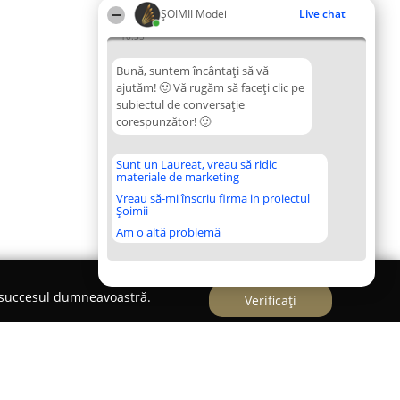
ȘOIMII Modei
Live chat
10:35
Bună, suntem încântați să vă
ajutăm! 🙂 Vă rugăm să faceți clic pe
subiectul de conversație
corespunzător! 🙂
Sunt un Laureat, vreau să ridic
materiale de marketing
Vreau să-mi înscriu firma in proiectul
Șoimii
Am o altă problemă
e succesul dumneavoastră.
Verificați
opii Constanta