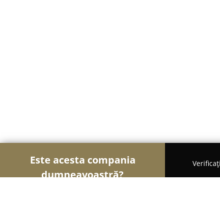
Este acesta compania
Verifica
dumneavoastră?
Șoimii Modei
Rochii De Mireasă, Croitorii, Încăl