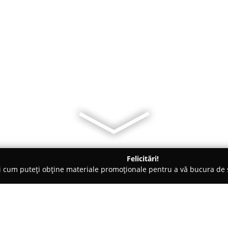
Felicitări!
ți cum puteți obține materiale promoționale pentru a vă bucura d
țăminte - Palazu Mare
Melania- Magazin Incaltaminte Pentru C