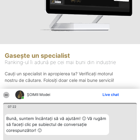
Gasește un specialist
Ranking-ul îi adună pe cei mai buni din industrie
Cauți un specialist in apropierea ta? Verificați motorul
nostru de căutare. Folosiți doar cele mai bune servicii!
ȘOIMII Modei
Live chat
Căutare
07:22
Bună, suntem încântați să vă ajutăm! 🙂 Vă rugăm
să faceți clic pe subiectul de conversație
corespunzător! 🙂