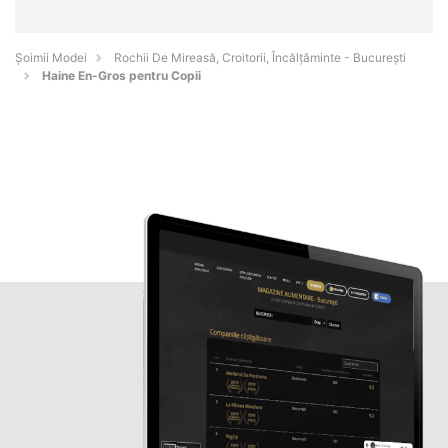
Șoimii Modei
Rochii De Mireasă, Croitorii, Încălțăminte - Bucureşti
Haine En-Gros pentru Copii