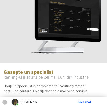
Gasește un specialist
Ranking-ul îi adună pe cei mai buni din industrie
Cauți un specialist in apropierea ta? Verificați motorul
nostru de căutare. Folosiți doar cele mai bune servicii!
ȘOIMII Modei
Live chat
Căutare