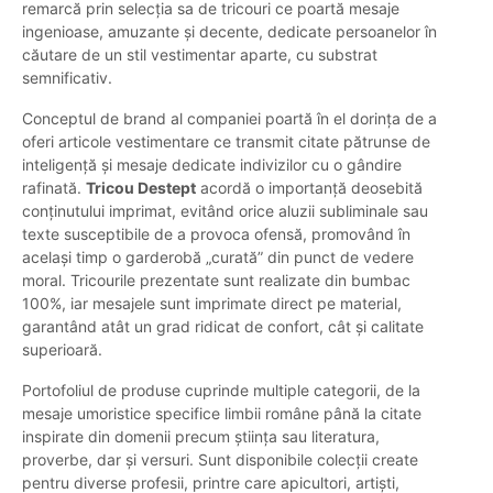
remarcă prin selecția sa de tricouri ce poartă mesaje
ingenioase, amuzante și decente, dedicate persoanelor în
căutare de un stil vestimentar aparte, cu substrat
semnificativ.
Conceptul de brand al companiei poartă în el dorința de a
oferi articole vestimentare ce transmit citate pătrunse de
inteligență și mesaje dedicate indivizilor cu o gândire
rafinată.
Tricou Destept
acordă o importanță deosebită
conținutului imprimat, evitând orice aluzii subliminale sau
texte susceptibile de a provoca ofensă, promovând în
același timp o garderobă „curată” din punct de vedere
moral. Tricourile prezentate sunt realizate din bumbac
100%, iar mesajele sunt imprimate direct pe material,
garantând atât un grad ridicat de confort, cât și calitate
superioară.
Portofoliul de produse cuprinde multiple categorii, de la
mesaje umoristice specifice limbii române până la citate
inspirate din domenii precum știința sau literatura,
proverbe, dar și versuri. Sunt disponibile colecții create
pentru diverse profesii, printre care apicultori, artiști,