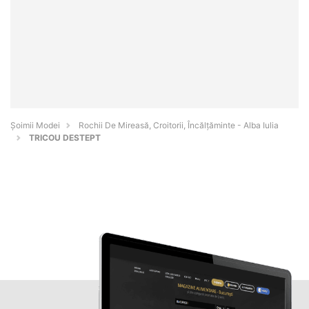
Șoimii Modei
Rochii De Mireasă, Croitorii, Încălțăminte - Alba Iulia
TRICOU DESTEPT