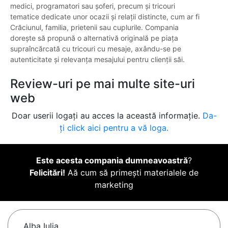
medici, programatori sau șoferi, precum și tricouri
tematice dedicate unor ocazii și relații distincte, cum ar fi
Crăciunul, familia, prietenii sau cuplurile. Compania
dorește să propună o alternativă originală pe piața
supraîncărcată cu tricouri cu mesaje, axându-se pe
autenticitate și relevanța mesajului pentru clienții săi.
Review-uri pe mai multe site-uri
web
Doar userii logați au acces la această informație.
Da-
ți click aici pentru a vă loga.
Este acesta compania dumneavoastră
?
Felicitări!
Aă cum să primești materialele de
marketing
Alba Iulia