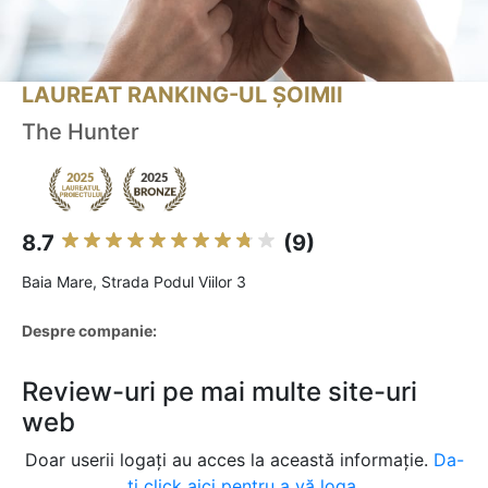
LAUREAT RANKING-UL ȘOIMII
The Hunter
8.7
(9)
Baia Mare, Strada Podul Viilor 3
Despre companie:
Review-uri pe mai multe site-uri
web
Doar userii logați au acces la această informație.
Da-
ți click aici pentru a vă loga.