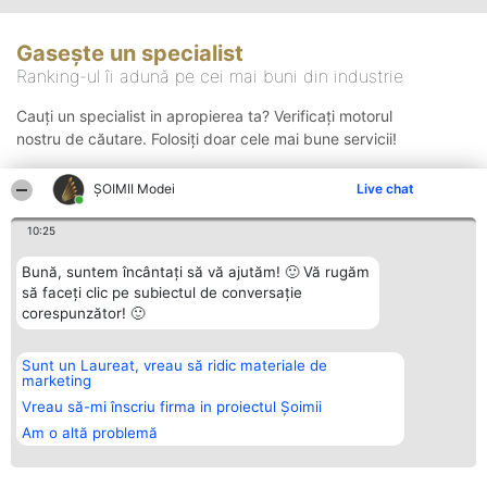
Gasește un specialist
Ranking-ul îi adună pe cei mai buni din industrie
Cauți un specialist in apropierea ta? Verificați motorul
nostru de căutare. Folosiți doar cele mai bune servicii!
ȘOIMII Modei
Live chat
Căutare
10:25
Bună, suntem încântați să vă ajutăm! 🙂 Vă rugăm
să faceți clic pe subiectul de conversație
corespunzător! 🙂
Sunt un Laureat, vreau să ridic materiale de
Organizator Ranking
Plebiscyt
Contact
marketing
BRIGHT SOLUTIONS BR SRL
Câștigătorii
Contact
Aleea Timisul De Sus 2 Bl. A30
Lista Tuturor
Vreau să-mi înscriu firma in proiectul Șoimii
Sc. A Et. 4 Ap. 13 Cod 061952
Laureaților
Am o altă problemă
București
Reguli
CUI 36737675
Statut
tel: +40 770 990 492
Politica de
confidențialitate